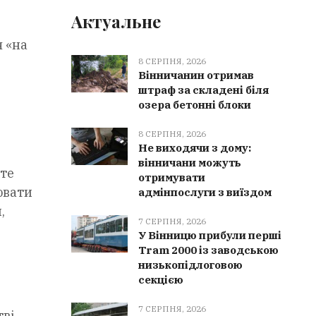
Актуальне
я «на
8 СЕРПНЯ, 2026
Вінничанин отримав
штраф за складені біля
озера бетонні блоки
8 СЕРПНЯ, 2026
Не виходячи з дому:
вінничани можуть
оте
отримувати
ювати
адмінпослуги з виїздом
,
7 СЕРПНЯ, 2026
У Вінницю прибули перші
Tram 2000 із заводською
низькопідлоговою
секцією
7 СЕРПНЯ, 2026
тві