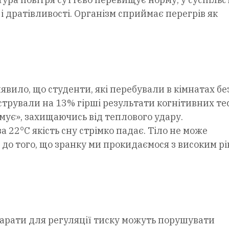
 і дратівливості. Організм сприймає перегрів як
вило, що студенти, які перебували в кімнатах бе
стрували на 13% гірші результати когнітивних тес
мує», захищаючись від теплового удару.
 22°C якість сну стрімко падає. Тіло не може
е до того, що зранку ми прокидаємося з високим р
парати для регуляції тиску можуть порушувати