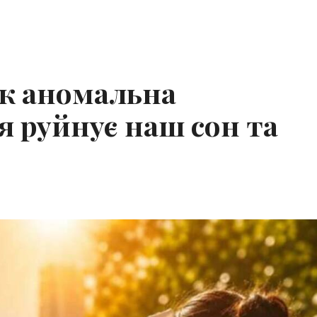
як аномальна
я руйнує наш сон та