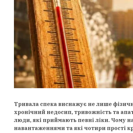
Тривала спека виснажує не лише фізично
хронічний недосип, тривожність та апат
люди, які приймають певні ліки. Чому н
навантаженнями та які чотири прості к