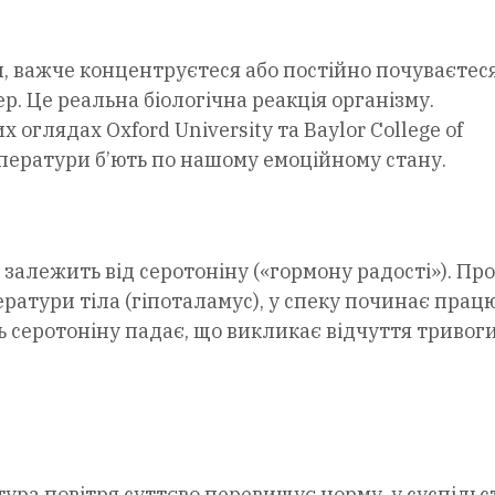
, важче концентруєтеся або постійно почуваєтес
р. Це реальна біологічна реакція організму.
 оглядах Oxford University та Baylor College of
мператури б’ють по нашому емоційному стану.
залежить від серотоніну («гормону радості»). Пр
ератури тіла (гіпоталамус), у спеку починає прац
ь серотоніну падає, що викликає відчуття тривоги
ра повітря суттєво перевищує норму, у суспільс