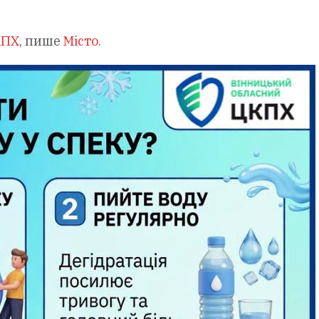
ПХ,
пише
Місто
.