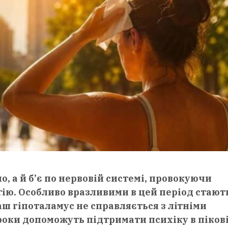
, а й б’є по нервовій системі, провокуючи
ію. Особливо вразливими в цей період стают
аш гіпоталамус не справляється з літніми
роки допоможуть підтримати психіку в піков