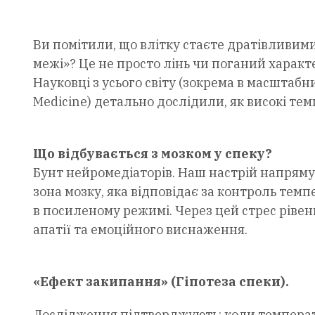
Ви помітили, що влітку стаєте дратівливими
межі»? Це не просто лінь чи поганий характе
Науковці з усього світу (зокрема в масштабних
Medicine) детально дослідили, як високі те
Що відбувається з мозком у спеку?
Бунт нейромедіаторів. Наш настрій напряму 
зона мозку, яка відповідає за контроль темп
в посиленому режимі. Через цей стрес рівен
апатії та емоційного виснаження.
«Ефект закипання» (Гіпотеза спеки).
Дослідження підтверджують: коли температу