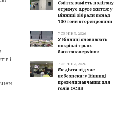
Сміття замість полігону
отримує друге життя: у
Вінниці зібрали понад
100 тонн вторсировини
7 СЕРПНЯ, 2026
У Вінниці оновлюють
покрівлі трьох
з
багатоповерхівок
тів і
7 СЕРПНЯ, 2026
Як діяти під час
небезпеки: у Вінниці
провели навчання для
івнем
голів ОСББ