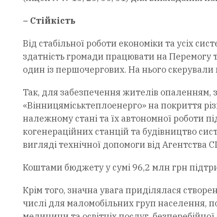
– Стійкість
Від стабільної роботи економіки та усіх с
здатність громади працювати на Перемогу та
один із першочергових. На нього скерували 
Так, для забезпечення жителів опаленням, 
«Вінницяміськтеплоенерго» на покриття різн
належному стані та їх автономної роботи п
когенераційних станцій та будівництво сис
вигляді технічної допомоги від Агентства 
Коштами бюджету у сумі 96,2 млн грн підтр
Крім того, значна увага приділялася створе
числі для маломобільних груп населення, п
медицини та освітніх послуг, безперебійної