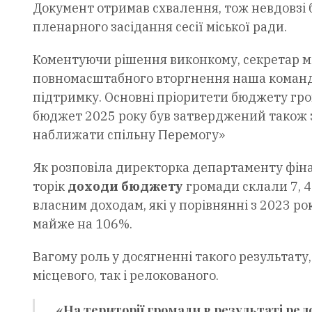
Документ отримав схвалення, тож невдовзі 
пленарного засідання сесії міської ради.
Коментуючи рішення виконкому, секретар мі
повномасштабного вторгнення наша команда 
підтримку. Основні пріоритети бюджету грома
бюджет 2025 року був затверджений також з
наближати спільну Перемогу»
Як розповіла директорка департаменту фінан
торік
доходи бюджету
громади склали 7, 4
власним доходам, які у порівнянні з 2023 ро
майже на 106%.
Вагому роль у досягненні такого результату, 
місцевого, так і релокованого.
«На території громади в результаті рело