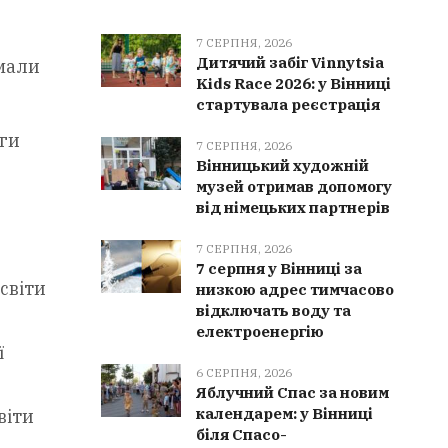
7 СЕРПНЯ, 2026
Дитячий забіг Vinnytsia
имали
Kids Race 2026: у Вінниці
стартувала реєстрація
оги
7 СЕРПНЯ, 2026
Вінницький художній
музей отримав допомогу
від німецьких партнерів
7 СЕРПНЯ, 2026
7 серпня у Вінниці за
світи
низкою адрес тимчасово
відключать воду та
електроенергію
ї
6 СЕРПНЯ, 2026
Яблучний Спас за новим
календарем: у Вінниці
віти
біля Спасо-