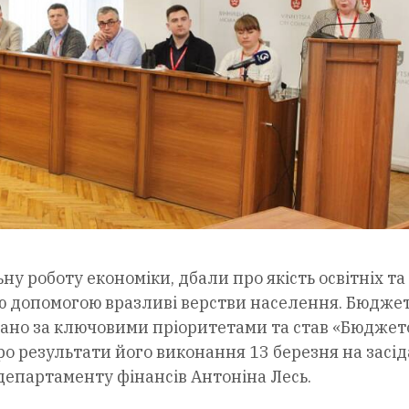
у роботу економіки, дбали про якість освітніх та
ю допомогою вразливі верстви населення. Бюдже
вано за ключовими пріоритетами та став «Бюджет
Про результати його виконання 13 березня на засід
департаменту фінансів Антоніна Лесь.