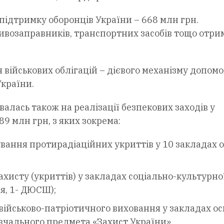
 підтримку оборонців України – 668 млн грн.
аливозаправників, транспортних засобів тощо отр
військових облігацій – дієвого механізму допом
країни.
алась також на реалізації безпекових заходів у
9 млн грн, з яких зокрема:
ування протирадіаційних укриттів у 10 закладах о
ахисту (укриттів) у закладах соціально-культурно
’я, 1- ДЮСШ);
військово-патріотичного виховання у закладах ос
авчального предмета «Захист України».