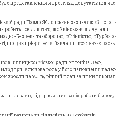
буде представлений на розгляд депутатів під час
ської ради Павло Яблонський зазначив: «З почат
робить все для того, щоб військові відчували
ди: «Безпека та оборона», «Стійкість», «Турбота».
гідно цих пріоритетів. Завдання кожного з нас о
сів Вінницької міської ради Антоніна Лесь,
 млрд грн. Ключова роль у його наповненні нале
ком зросли на 9,5 %, річний план за ними виконан
за її словами, відіграє активізація роботи бізнесу
кації розпочали діяльність 414 суб’єктів