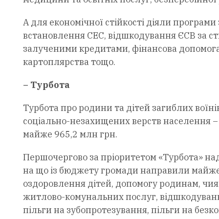
А для економічної стійкості діяли програми 
встановлення СЕС, відшкодування ЄСВ за ство
залученими кредитами, фінансова допомога
картоплярства тощо.
– Турбота
Турбота про родини та дітей загиблих воїнів
соціально-незахищених верств населення – 
майже 965,2 млн грн.
Першочергово за пріоритетом «Турбота» нада
на що із бюджету громади направили майже 
оздоровлення дітей, допомогу родинам, чия
житлово-комунальних послуг, відшкодуванн
пільги на зубопротезування, пільги на без