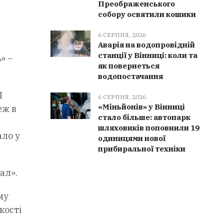
Преображенського
собору освятили кошики
6 СЕРПНЯ, 2026
Аварія на водопровідній
станції у Вінниці: коли та
» –
як повернеться
водопостачання
П
6 СЕРПНЯ, 2026
«Міньйонів» у Вінниці
еж в
стало більше: автопарк
шляховиків поповнили 19
ало у
одиницями нової
прибиральної техніки
ал».
му
кості