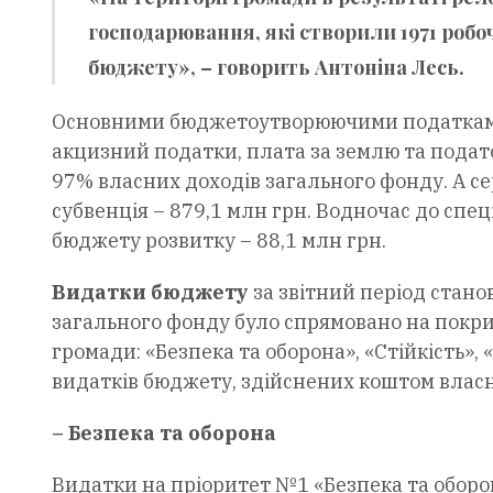
господарювання, які створили 1971 робо
бюджету», – говорить Антоніна Лесь.
Основними бюджетоутворюючими податками 
акцизний податки, плата за землю та подат
97% власних доходів загального фонду. А се
субвенція – 879,1 млн грн. Водночас до спе
бюджету розвитку – 88,1 млн грн.
Видатки бюджету
за звітний період стан
загального фонду було спрямовано на покри
громади: «Безпека та оборона», «Стійкість»,
видатків бюджету, здійснених коштом власн
– Безпека та оборона
Видатки на пріоритет №1 «Безпека та оборон