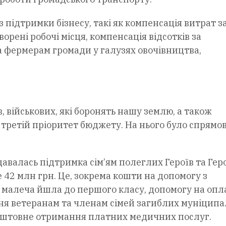
з підтримки бізнесу, такі як компенсація витрат з
рені робочі місця, компенсація відсотків за
 фермерам громади у галузях овочівництва,
, військових, які боронять нашу землю, а також
третій пріоритет бюджету. На нього було спрямо
валась підтримка сім’ям полеглих Героїв та Геро
42 млн грн. Це, зокрема кошти на допомогу з
 малеча йшла до першого класу, допомогу на опл
я ветеранам та членам сімей загиблих муніципа
коштовне отримання платних медичних послуг.