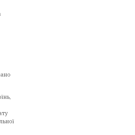
а
вано
їнь,
ату
льної