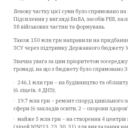
Левову частку цієї суми було спрямовано на
Підсилення у вигляді БпЛА, засобів РЕБ, п
58 військових частин та формувань.
Також 150 млн грн направили на придбання 
ЗСУ через підтримку Державного бюджету У
Значна увага за цим пріоритетом зосереджув
громаді, на що з бюджету було спрямовано 38
246,1 млн грн – на будівництво та облашт
(6 ліцеїв, 4 ДНЗ);
19,7 млн грн – ремонт споруд цивільного з
сфери (6 закладів освіти, 2 – охорони здоров
майже 5 млн грн – на створення 4 центрів 
(ліцей №№13, 23, 30, 31) для викладання н