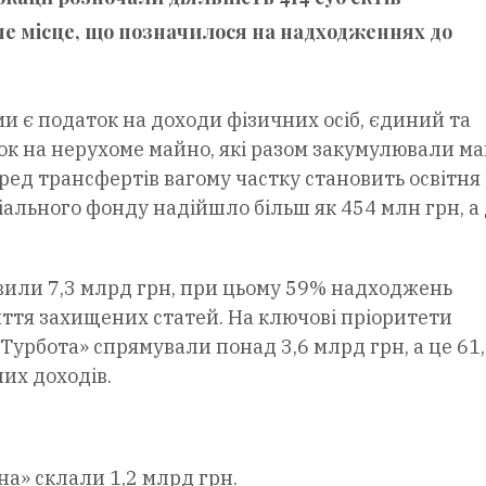
че місце, що позначилося на надходженнях до
є податок на доходи фізичних осіб, єдиний та
ок на нерухоме майно, які разом закумулювали м
ред трансфертів вагому частку становить освітня
ціального фонду надійшло більш як 454 млн грн, а
овили 7,3 млрд грн, при цьому 59% надходжень
ття захищених статей. На ключові пріоритети
 «Турбота» спрямували понад 3,6 млрд грн, а це 61
их доходів.
а» склали 1,2 млрд грн.