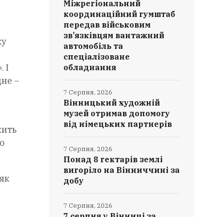
Міжрегіональний
координаційний гумштаб
передав військовим
зв’язківцям вантажний
ку
автомобіль та
спеціалізоване
 І
обладнання
дне –
7 Серпня, 2026
Вінницький художній
музей отримав допомогу
від німецьких партнерів
жить
о
7 Серпня, 2026
Понад 8 гектарів землі
вигоріло на Вінниччині за
 як
добу
7 Серпня, 2026
7 серпня у Вінниці за