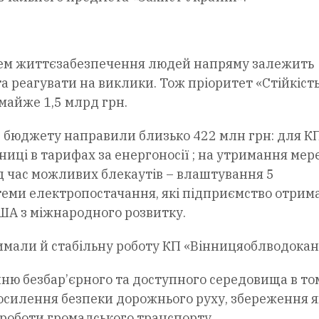
истем життєзабезпечення людей напряму залежить
 реагувати на виклики. Тож пріоритет «Стійкість
майже 1,5 млрд грн.
з бюджету направили близько 422 млн грн: для К
иці в тарифах за енергоносії ; на утримання мер
ід час можливих блекаутів – влаштування 5
теми електропостачання, які підприємство отрим
США з міжнародного розвитку.
имали й стабільну роботу КП «Вінницяоблводокан
нню безбар’єрного та доступного середовища в то
осилення безпеки дорожнього руху, збереження я
 роботи громадського транспорту.