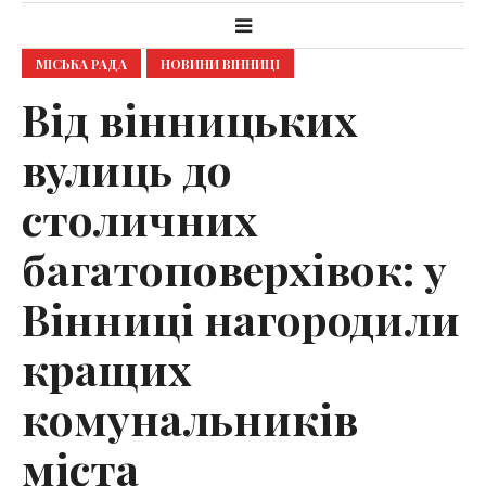
МІСЬКА РАДА
НОВИНИ ВІННИЦІ
Від вінницьких
вулиць до
столичних
багатоповерхівок: у
Вінниці нагородили
кращих
комунальників
міста