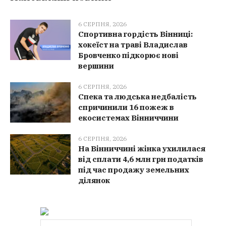
6 СЕРПНЯ, 2026
Спортивна гордість Вінниці:
хокеїст на траві Владислав
Бровченко підкорює нові
вершини
6 СЕРПНЯ, 2026
Спека та людська недбалість
спричинили 16 пожеж в
екосистемах Вінниччини
6 СЕРПНЯ, 2026
На Вінниччині жінка ухилилася
від сплати 4,6 млн грн податків
під час продажу земельних
ділянок