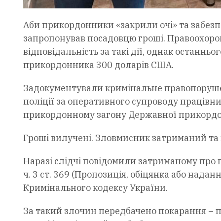
Аби прикордонники «закрили очі» та забез
запропонував посадовцю гроші. Правоохоро
відповідальність за такі дії, однак останньо
прикордонника 300 доларів США.
Задокументували кримінальне правопорушен
поліції за оперативного супроводу працівник
прикордонному загону Державної прикордо
Гроші вилучені. Зловмисник затриманий та
Наразі слідчі повідомили затриманому про 
ч. 3 ст. 369 (Пропозиція, обіцянка або нада
Кримінального кодексу України.
За такий злочин передбачено покарання – по