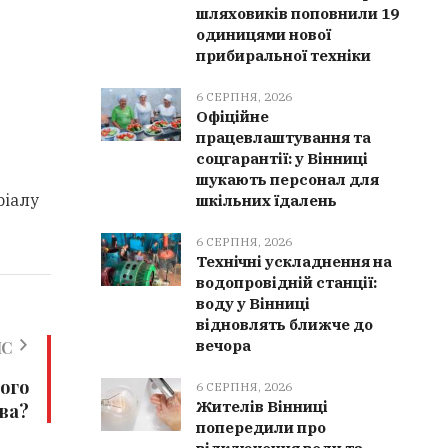
шляховиків поповнили 19
одиницями нової
прибиральної техніки
6 СЕРПНЯ, 2026
Офіційне
працевлаштування та
соцгарантії: у Вінниці
шукають персонал для
ріалу
шкільних їдалень
6 СЕРПНЯ, 2026
Технічні ускладнення на
водопровідній станції:
воду у Вінниці
відновлять ближче до
вечора
ИС
ого
6 СЕРПНЯ, 2026
Жителів Вінниці
ва?
попередили про