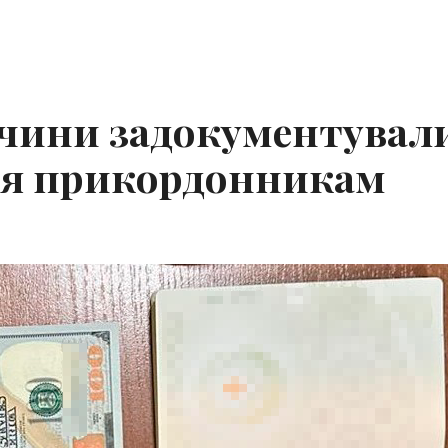
ччини задокументувал
ря прикордонникам