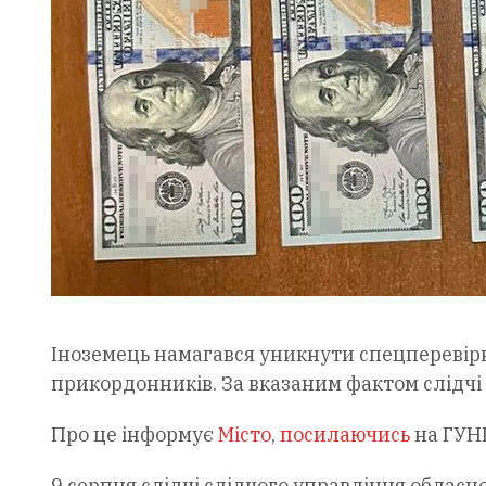
Іноземець намагався уникнути спецперевірк
прикордонників. За вказаним фактом слідч
Про це інформує
Місто
,
посилаючись
на ГУНП
9 серпня слідчі слідчого управління обласн