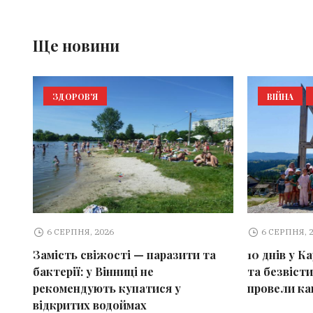
Ще новини
ЗДОРОВ'Я
ВІЙНА
6 СЕРПНЯ, 2026
6 СЕРПНЯ, 
Замість свіжості — паразити та
10 днів у К
бактерії: у Вінниці не
та безвісти
рекомендують купатися у
провели ка
відкритих водоймах