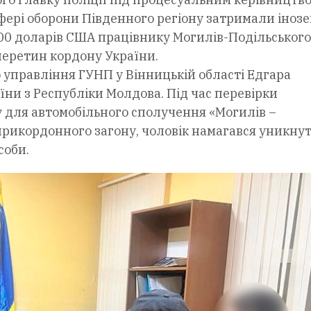
фері оборони Південного регіону затримали інозе
300 доларів США працівнику Могилів-Подільського
еретин кордону України.
 управління ГУНП у Вінницькій області Едгара
їни з Республіки Молдова. Під час перевірки
 для автомобільного сполучення «Могилів –
прикордонного загону, чоловік намагався уникну
соби.