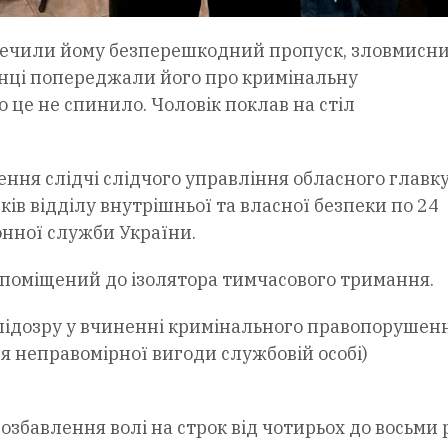
печили йому безперешкодний пропуск, зловмисн
нці попереджали його про кримінальну
го це не спинило. Чоловік поклав на стіл
ня слідчі слідчого управління обласного главк
ів відділу внутрішньої та власної безпеки по 24
нної служби України.
 поміщений до ізолятора тимчасового тримання.
підозру у вчиненні кримінального правопорушенн
ння неправомірної вигоди службовій особі)
збавлення волі на строк від чотирьох до восьми 