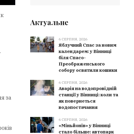
ик
Актуальне
6 СЕРПНЯ, 2026
Яблучний Спас за новим
календарем: у Вінниці
у
біля Спасо-
Преображенського
собору освятили кошики
6 СЕРПНЯ, 2026
Аварія на водопровідній
станції у Вінниці: коли та
я за
як повернеться
водопостачання
6 СЕРПНЯ, 2026
«Міньйонів» у Вінниці
років
стало більше: автопарк