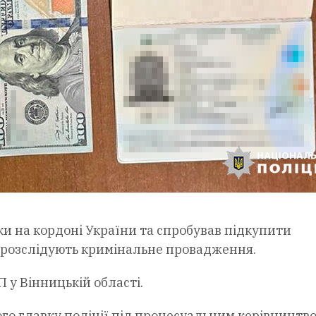
и на кордоні України та спробував підкупити
і розслідують кримінальне провадження.
 у Вінницькій області.
ого главку поліції під процесуальним керівництв