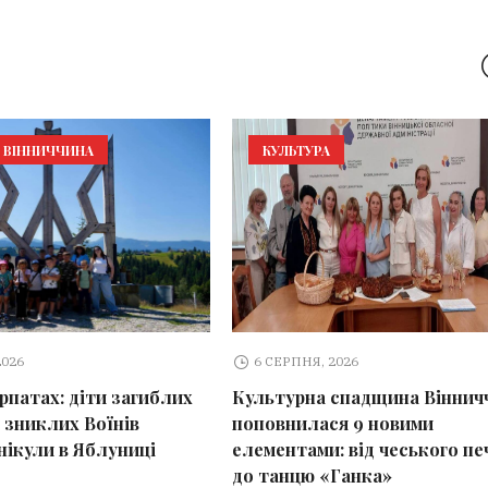
ВІННИЧЧИНА
КУЛЬТУРА
2026
6 СЕРПНЯ, 2026
арпатах: діти загиблих
Культурна спадщина Віннич
 зниклих Воїнів
поповнилася 9 новими
нікули в Яблуниці
елементами: від чеського пе
до танцю «Ганка»