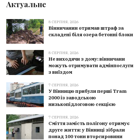
Актуальне
8 СЕРПНЯ, 2026
Вінничанин отримав штраф за
складені біля озера бетонні блоки
8 СЕРПНЯ, 2026
Не виходячи з дому: вінничани
можуть отримувати адмінпослуги
з виїздом
7 СЕРПНЯ, 2026
У Вінницю прибули перші Tram
2000 із заводською
низькопідлоговою секцією
7 СЕРПНЯ, 2026
Сміття замість полігону отримує
друге життя: у Вінниці зібрали
понад 100 тонн вторсировини