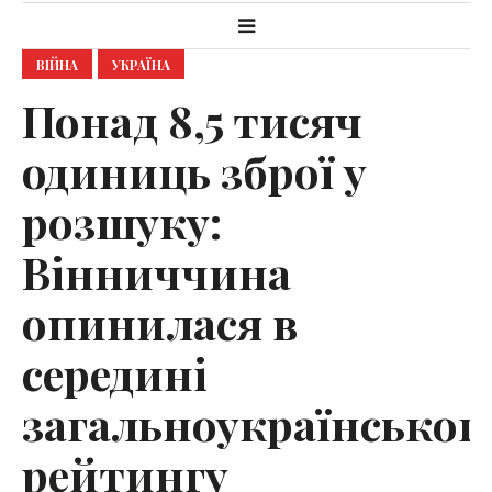
ВІЙНА
УКРАЇНА
Понад 8,5 тисяч
одиниць зброї у
розшуку:
Вінниччина
опинилася в
середині
загальноукраїнськог
рейтингу