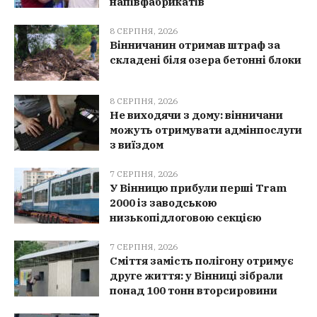
напівфабрикатів
8 СЕРПНЯ, 2026
Вінничанин отримав штраф за
складені біля озера бетонні блоки
8 СЕРПНЯ, 2026
Не виходячи з дому: вінничани
можуть отримувати адмінпослуги
з виїздом
7 СЕРПНЯ, 2026
У Вінницю прибули перші Tram
2000 із заводською
низькопідлоговою секцією
7 СЕРПНЯ, 2026
Сміття замість полігону отримує
друге життя: у Вінниці зібрали
понад 100 тонн вторсировини