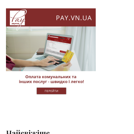
Найсвіжіше