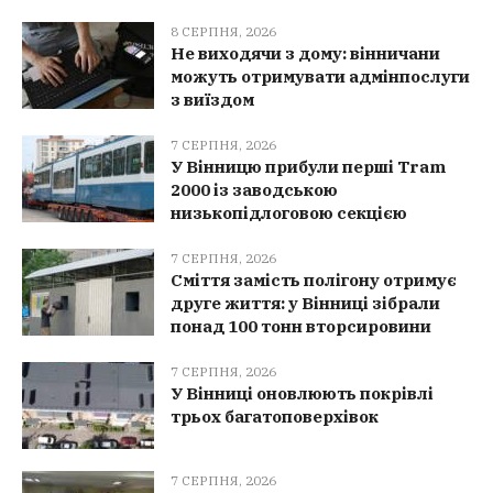
8 СЕРПНЯ, 2026
Не виходячи з дому: вінничани
можуть отримувати адмінпослуги
з виїздом
7 СЕРПНЯ, 2026
У Вінницю прибули перші Tram
2000 із заводською
низькопідлоговою секцією
7 СЕРПНЯ, 2026
Сміття замість полігону отримує
друге життя: у Вінниці зібрали
понад 100 тонн вторсировини
7 СЕРПНЯ, 2026
У Вінниці оновлюють покрівлі
трьох багатоповерхівок
7 СЕРПНЯ, 2026