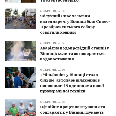
та електроенергію
6 СЕРПНЯ, 2026
Яблучний Спас за новим
календарем: у Вінниці біля Спасо-
Преображенського собору
освятили кошики
6 СЕРПНЯ, 2026
Аварія на водопровідній станції у
Вінниці: коли та як повернеться
водопостачання
6 СЕРПНЯ, 2026
«Міньйонів» у Вінниці стало
більше: автопарк шляховиків
поповнили 19 одиницями нової
прибиральної техніки
6 СЕРПНЯ, 2026
Офіційне працевлаштування та
соцгарантії: у Вінниці шукають