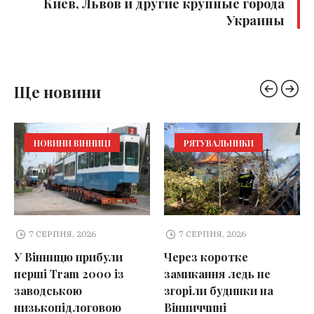
Киев, Львов и другие крупные города
Украины
Ще новини
НОВИНИ ВІННИЦІ
РЯТУВАЛЬНИКИ
7 СЕРПНЯ, 2026
7 СЕРПНЯ, 2026
У Вінницю прибули
Через коротке
перші Tram 2000 із
замикання ледь не
заводською
згоріли будинки на
низькопідлоговою
Вінниччині