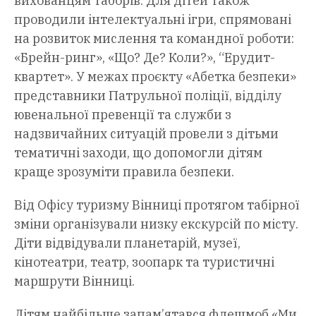
вихованцям таборів. Для дітей також
проводили інтелектуальні ігри, спрямовані
на розвиток мислення та командної роботи:
«Брейн-ринг», «Що? Де? Коли?», “Ерудит-
квартет». У межах проєкту «Абетка безпеки»
представники Патрульної поліції, відділу
ювенальної превенції та служби з
надзвичайних ситуацій провели з дітьми
тематичні заходи, що допомогли дітям
краще зрозуміти правила безпеки.
Від Офісу туризму Вінниці протягом табірної
зміни організували низку екскурсій по місту.
Діти відвідували планетарій, музеї,
кінотеатри, театр, зоопарк та туристичні
маршрути Вінниці.
Дітям найбільше запам’ятався флешмоб «Ми