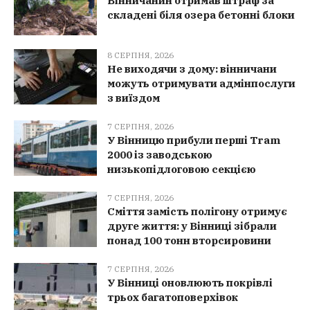
Вінничанин отримав штраф за
складені біля озера бетонні блоки
8 СЕРПНЯ, 2026
Не виходячи з дому: вінничани
можуть отримувати адмінпослуги
з виїздом
7 СЕРПНЯ, 2026
У Вінницю прибули перші Tram
2000 із заводською
низькопідлоговою секцією
7 СЕРПНЯ, 2026
Сміття замість полігону отримує
друге життя: у Вінниці зібрали
понад 100 тонн вторсировини
7 СЕРПНЯ, 2026
У Вінниці оновлюють покрівлі
трьох багатоповерхівок