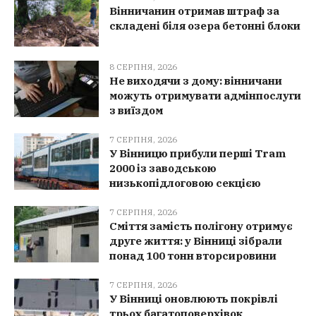
Вінничанин отримав штраф за
складені біля озера бетонні блоки
8 СЕРПНЯ, 2026
Не виходячи з дому: вінничани
можуть отримувати адмінпослуги
з виїздом
7 СЕРПНЯ, 2026
У Вінницю прибули перші Tram
2000 із заводською
низькопідлоговою секцією
7 СЕРПНЯ, 2026
Сміття замість полігону отримує
друге життя: у Вінниці зібрали
понад 100 тонн вторсировини
7 СЕРПНЯ, 2026
У Вінниці оновлюють покрівлі
трьох багатоповерхівок