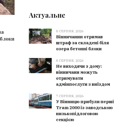
Актуальне
8 СЕРПНЯ, 2026
8 СЕРПН
за
Негода на Вінниччині:
Альтерн
8 СЕРПНЯ, 2026
Вінничанин отримав
 блоки
рятувальники розчищали дороги у
їжі: 6 п
штраф за складені біля
шести громадах
які лег
озера бетонні блоки
8 СЕРПНЯ, 2026
Не виходячи з дому:
вінничани можуть
отримувати
адмінпослуги з виїздом
7 СЕРПНЯ, 2026
У Вінницю прибули перші
Tram 2000 із заводською
низькопідлоговою
секцією