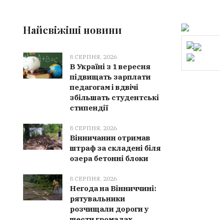
Найсвіжіші новини
8 СЕРПНЯ, 2026
В Україні з 1 вересня
підвищать зарплати
педагогам і вдвічі
збільшать студентські
стипендії
8 СЕРПНЯ, 2026
Вінничанин отримав
штраф за складені біля
озера бетонні блоки
8 СЕРПНЯ, 2026
Негода на Вінниччині:
рятувальники
розчищали дороги у
шести громадах