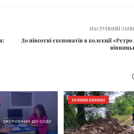
НАСТУПНИЙ ЗАП
н:
До півсотні експонатів в колекції «Ретро
вінниць
НОВИНИ ВІННИЦІ