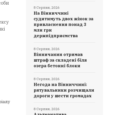
соби
8 Серпня, 2026
На Вінниччині
судитимуть двох жінок за
ексу
привласнення понад 3
кі
млн грн
держпідприємства
8 Серпня, 2026
Вінничанин отримав
штраф за складені біля
озера бетонні блоки
8 Серпня, 2026
Негода на Вінниччині:
рятувальники розчищали
дороги у шести громадах
ріалу
8 Серпня, 2026
Альтернатива