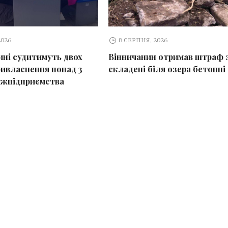
2026
8 СЕРПНЯ, 2026
ині судитимуть двох
Вінничанин отримав штраф 
ривласнення понад 3
складені біля озера бетонні
ржпідприємства