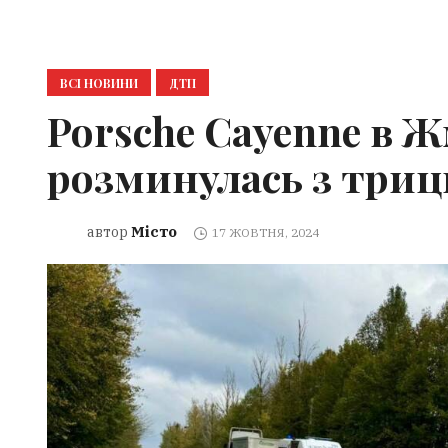
ВСІ НОВИНИ
ДТП
Porsche Cayenne в 
розминулась з три
Місто
автор
17 ЖОВТНЯ, 2024