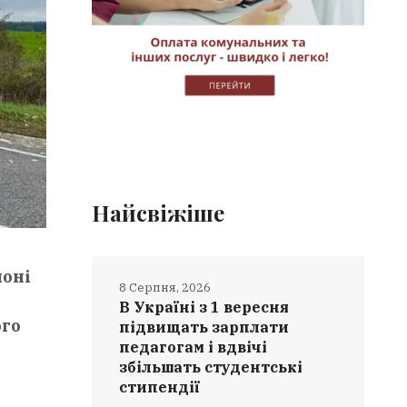
Найсвіжіше
йоні
8 Серпня, 2026
В Україні з 1 вересня
ого
підвищать зарплати
педагогам і вдвічі
збільшать студентські
стипендії