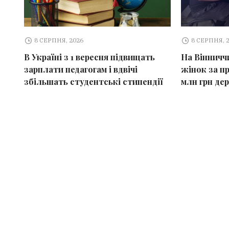
8 СЕРПНЯ, 2026
8 СЕРПНЯ, 
В Україні з 1 вересня підвищать
На Вінничч
зарплати педагогам і вдвічі
жінок за п
збільшать студентські стипендії
млн грн де