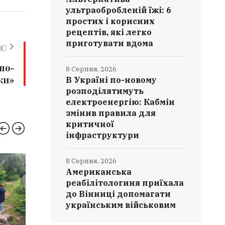
ультраобробленій їжі: 6
простих і корисних
рецептів, які легко
приготувати вдома
ИС
 по-
8 Серпня, 2026
ки»
В Україні по-новому
розподілятимуть
електроенергію: Кабмін
змінив правила для
критичної
інфраструктури
8 Серпня, 2026
ВІННИЧЧИНА
ЗДОРО
Американська
реабілітологиня приїхала
до Вінниці допомагати
українським військовим