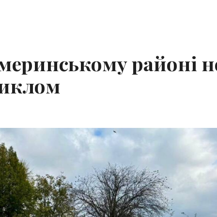
Жмеринському районі н
циклом