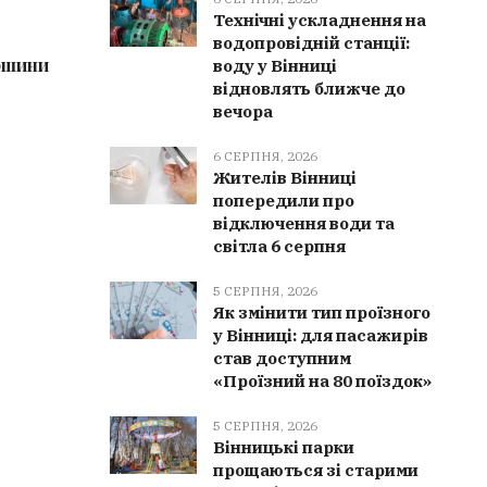
Спека та людська недбалість
На Вінн
Технічні ускладнення на
спричинили 16 пожеж в
сплати 4
водопровідній станції:
ршини
екосистемах Вінниччини
час про
воду у Вінниці
відновлять ближче до
вечора
6 СЕРПНЯ, 2026
Жителів Вінниці
попередили про
відключення води та
світла 6 серпня
5 СЕРПНЯ, 2026
Як змінити тип проїзного
у Вінниці: для пасажирів
став доступним
«Проїзний на 80 поїздок»
5 СЕРПНЯ, 2026
Вінницькі парки
прощаються зі старими