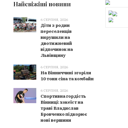
Найсвіжіші новини
6 СЕРПНЯ, 2026
Діти з родин
переселенців
вирушили на
двотижневий
відпочинок на
Львівщину
6 СЕРПНЯ, 2026
На Вінниччині згоріли
10 тонн сіна та комбайн
6 СЕРПНЯ, 2026
Спортивна гордість
Вінниці: хокеїст на
траві Владислав
Бровченко підкорює
нові вершини