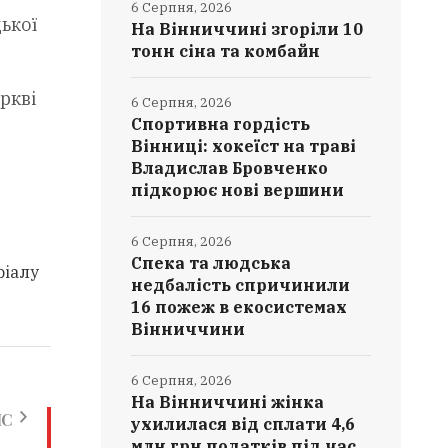
6 Серпня, 2026
ької
На Вінниччині згоріли 10
тонн сіна та комбайн
ркві
6 Серпня, 2026
Спортивна гордість
Вінниці: хокеїст на траві
Владислав Бровченко
підкорює нові вершини
6 Серпня, 2026
Спека та людська
ріалу
недбалість спричинили
16 пожеж в екосистемах
Вінниччини
6 Серпня, 2026
На Вінниччині жінка
ИС
ухилилася від сплати 4,6
млн грн податків під час