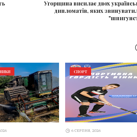
ть
Угорщина висилає двох українсь
дипломатів, яких звинуватил
"шпигунст
ЬНИКИ
СПОРТ
2026
6 СЕРПНЯ, 2026