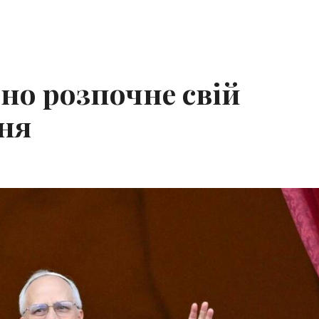
но розпочне свій
ня