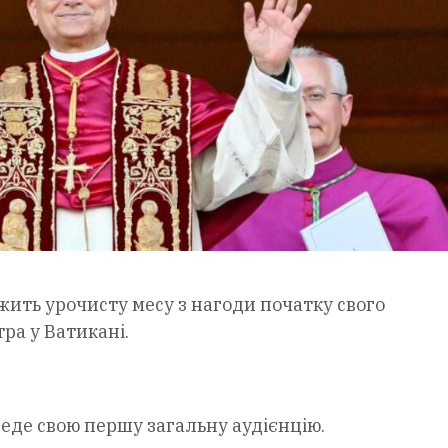
ить урочисту месу з нагоди початку свого
ра у Ватикані.
веде свою першу загальну аудієнцію.