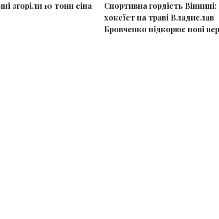
ні згоріли 10 тонн сіна
Спортивна гордість Вінниці:
хокеїст на траві Владислав
Бровченко підкорює нові ве