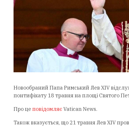
Новообраний Папа Римський Лев XIV відслуж
понтифікату 18 травня на площі Святого Пет
Про це
повідомляє
Vatican News.
Також вказується, що 21 травня Лев XIV про