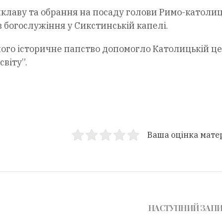
онклаву та обрання на посаду голови Римо-католиц
в богослужіння у Сикстинській капелі.
ого історичне папство допомогло Католицькій це
світу”.
Ваша оцінка мате
НАСТУПНИЙ ЗАП