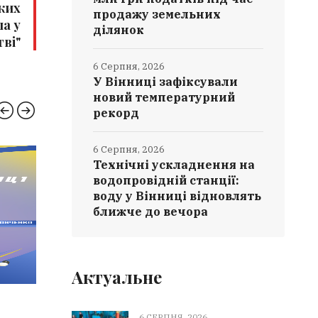
ких
продажу земельних
а у
ділянок
ві"
6 Серпня, 2026
У Вінниці зафіксували
новий температурний
рекорд
6 Серпня, 2026
Технічні ускладнення на
РЯТУВАЛЬНИКИ
ВІНН
водопровідній станції:
воду у Вінниці відновлять
ближче до вечора
Актуальне
6 СЕРПНЯ, 2026
6 СЕРПН
6 СЕРПНЯ, 2026