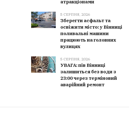
атракціонами
5 СЕРПНЯ, 2026
Зберегти асфальт та
освіжити місто: у Вінниці
поливальні машини
працюють на головних
вулицях
5 СЕРПНЯ, 2026
УВАГА: пів Вінниці
залишиться без води з
23:00 через терміновий
аварійний ремонт