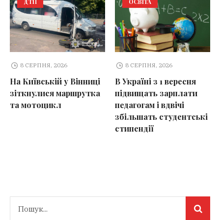
ДТП
ОСВІТА
8 СЕРПНЯ, 2026
8 СЕРПНЯ, 2026
На Київській у Вінниці
В Україні з 1 вересня
зіткнулися маршрутка
підвищать зарплати
та мотоцикл
педагогам і вдвічі
збільшать студентські
стипендії