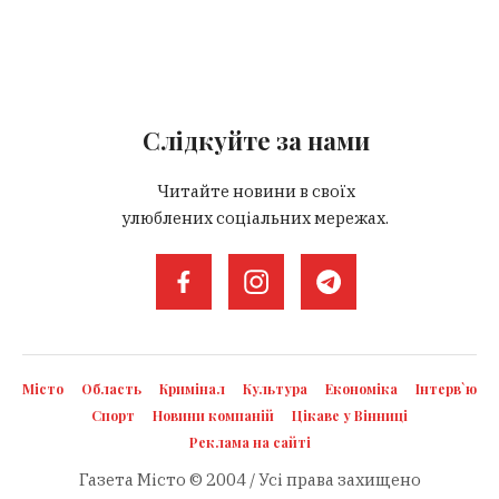
Слідкуйте за нами
Читайте новини в своїх
улюблених соціальних мережах.
Місто
Область
Кримінал
Культура
Економіка
Інтерв`ю
Спорт
Новини компаній
Цікаве у Вінниці
Реклама на сайті
Газета Місто © 2004 / Усі права захищено