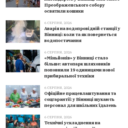
Преображенського собору
освятили кошики
6 СЕРПНЯ, 2026
Аварія на водопровідній станції у
Вінниці: коли та як повернеться
водопостачання
6 СЕРПНЯ, 2026
«Міньйонів» у Вінниці стало
більше: автопарк шляховиків
поповнили 19 одиницями нової
прибиральної техніки
6 СЕРПНЯ, 2026
Офіційне працевлаштування та
соцгарантії: у Вінниці шукають
персонал для шкільних їдалень
6 СЕРПНЯ, 2026
Технічні ускладнення на