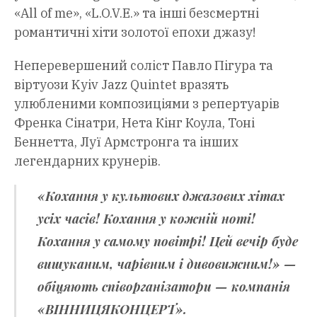
«All of me», «L.O.V.E.» та інші безсмертні
романтичні хіти золотої епохи джазу!
Неперевершений соліст Павло Пігура та
віртуози Kyiv Jazz Quintet вразять
улюбленими композиціями з репертуарів
Френка Сінатри, Нета Кінг Коула, Тоні
Беннетта, Луї Армстронга та інших
легендарних крунерів.
«Кохання у культових джазових хітах
усіх часів! Кохання у кожній ноті!
Кохання у самому повітрі! Цей вечір буде
вишуканим, чарівним і дивовижним!» —
обіцяють співорганізатори — компанія
«ВІННИЦЯКОНЦЕРТ».