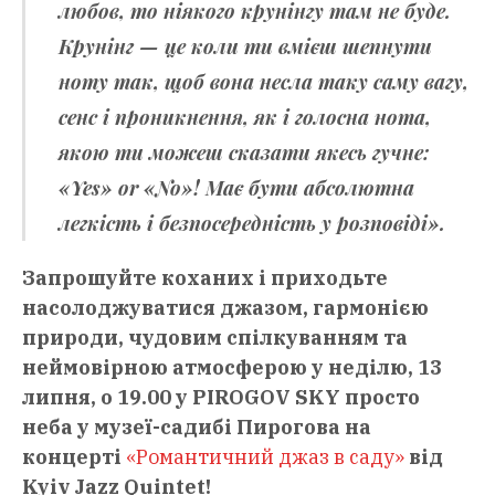
любов, то ніякого крунінгу там не буде.
Крунінг — це коли ти вмієш шепнути
ноту так, щоб вона несла таку саму вагу,
сенс і проникнення, як і голосна нота,
якою ти можеш сказати якесь гучне:
«Yes» or «No»! Має бути абсолютна
легкість і безпосередність у розповіді».
Запрошуйте коханих і приходьте
насолоджуватися джазом, гармонією
природи, чудовим спілкуванням та
неймовірною атмосферою у неділю, 13
липня, о 19.00 у PIROGOV SKY просто
неба у музеї-садибі Пирогова на
концерті
«Романтичний джаз в саду»
від
Kyiv Jazz Quintet!