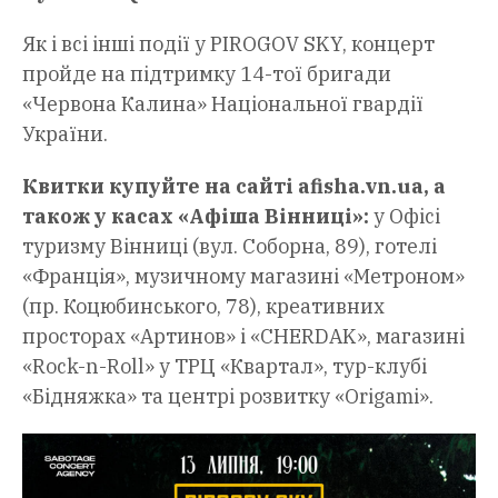
Як і всі інші події у PIROGOV SKY, концерт
пройде на підтримку 14-тої бригади
«Червона Калина» Національної гвардії
України.
Квитки купуйте на сайті afisha.vn.ua, а
також у касах «Афіша Вінниці»:
у Офісі
туризму Вінниці (вул. Соборна, 89), готелі
«Франція», музичному магазині «Метроном»
(пр. Коцюбинського, 78), креативних
просторах «Артинов» і «CHERDAK», магазині
«Rock-n-Roll» у ТРЦ «Квартал», тур-клубі
«Бідняжка» та центрі розвитку «Origami».