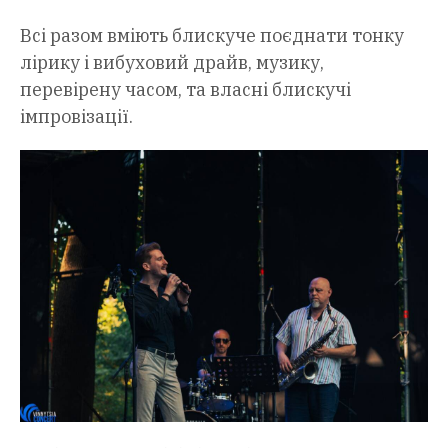
Всі разом вміють блискуче поєднати тонку
лірику і вибуховий драйв, музику,
перевірену часом, та власні блискучі
імпровізації.