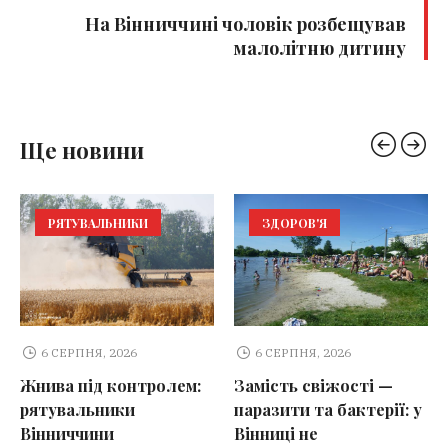
На Вінниччині чоловік розбещував
малолітню дитину
Ще новини
РЯТУВАЛЬНИКИ
ЗДОРОВ'Я
6 СЕРПНЯ, 2026
6 СЕРПНЯ, 2026
Жнива під контролем:
Замість свіжості —
рятувальники
паразити та бактерії: у
Вінниччини
Вінниці не