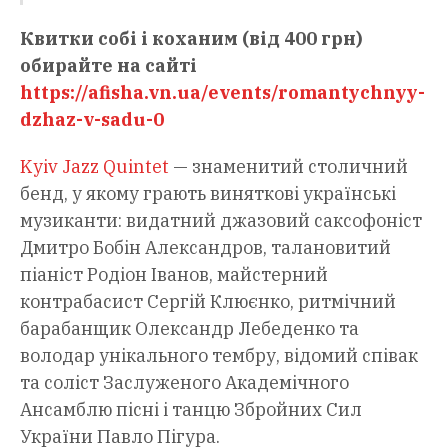
Квитки собі і коханим (від 400 грн)
обирайте на сайті
https://afisha.vn.ua/events/romantychnyy-
dzhaz-v-sadu-0
Kyiv Jazz Quintet
— знаменитий столичний
бенд, у якому грають виняткові українські
музиканти: видатний джазовий саксофоніст
Дмитро Бобін Александров, талановитий
піаніст Родіон Іванов, майстерний
контрабасист Сергій Клюєнко, ритмічний
барабанщик Олександр Лебеденко та
володар унікального тембру, відомий співак
та соліст Заслуженого Академічного
Ансамблю пісні і танцю Збройних Сил
України Павло Пігура.