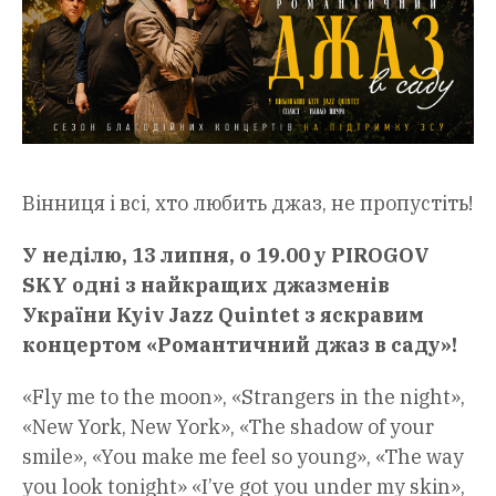
Вінниця і всі, хто любить джаз, не пропустіть!
У неділю, 13 липня, о 19.00 у PIROGOV
SKY
одні з найкращих джазменів
України Kyiv Jazz Quintet з яскравим
концертом «Романтичний джаз в саду»!
«Fly me to the moon», «Strangers in the night»,
«New York, New York», «The shadow of your
smile», «You make me feel so young», «The way
you look tonight» «I’ve got you under my skin»,