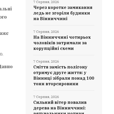
7 Серпня, 2026
Через коротке замикання
альні
ледь не згоріли будинки
ого
на Вінниччині
7 Серпня, 2026
каже
На Вінниччині чотирьох
чоловіків затримали за
корупційні схеми
о.
7 Серпня, 2026
 Давно
Сміття замість полігону
отримує друге життя: у
Вінниці зібрали понад 100
тонн вторсировини
7 Серпня, 2026
Сильний вітер повалив
дерева на Вінниччині:
рятувальники чотири