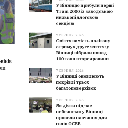
У Вінницю прибули перші
Tram 2000 із заводською
низькопідлоговою
секцією
7 СЕРПНЯ, 2026
Сміття замість полігону
отримує друге життя: у
7 СЕРПНЯ, 2026
7 СЕРПН
Вінниці зібрали понад
100 тонн вторсировини
віків
Сміття замість полігону отримує
Сильний
еми
друге життя: у Вінниці зібрали
Вінничч
7 СЕРПНЯ, 2026
понад 100 тонн вторсировини
рази ви
У Вінниці оновлюють
покрівлі трьох
багатоповерхівок
7 СЕРПНЯ, 2026
Як діяти під час
небезпеки: у Вінниці
провели навчання для
голів ОСББ