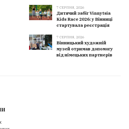
7 СЕРПНЯ, 2026
Дитячий забіг Vinnytsia
Kids Race 2026: у Вінниці
стартувала реєстрація
7 СЕРПНЯ, 2026
Вінницький художній
музей отримав допомогу
від німецьких партнерів
ми
х
ежах.