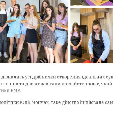
дізнались усі дрібнички створення ідеальних су
хлопців та дівчат завітали на майстер-клас, який
тики ВМР.
олітики Юлії Мончак, таке дійство ініціювала са