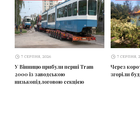
7 СЕРПНЯ, 2026
7 СЕРПНЯ, 
У Вінницю прибули перші Tram
Через коро
2000 із заводською
згоріли бу
низькопідлоговою секцією