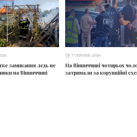
2026
7 СЕРПНЯ, 2026
тке замикання ледь не
На Вінниччині чотирьох чоло
динки на Вінниччині
затримали за корупційні сх