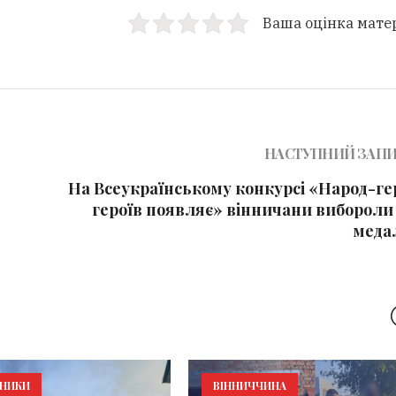
Ваша оцінка мате
НАСТУПНИЙ ЗАП
На Всеукраїнському конкурсі «Народ-ге
героїв появляє» вінничани вибороли 
меда
ЬНИКИ
ВІННИЧЧИНА