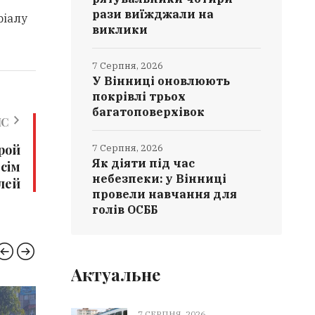
рази виїжджали на
ріалу
виклики
7 Серпня, 2026
У Вінниці оновлюють
покрівлі трьох
багатоповерхівок
ИС
рой
7 Серпня, 2026
Як діяти під час
сім
небезпеки: у Вінниці
лей
провели навчання для
голів ОСББ
Актуальне
НОВИНИ ВІННИЦІ
РЯТУ
7 СЕРПНЯ, 2026