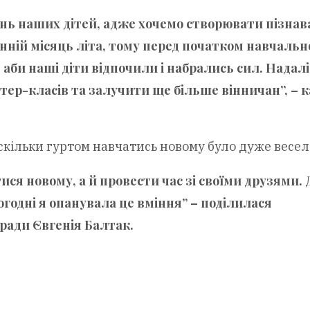
нь наших дітей, адже хочемо створювати пізнав
танній місяць літа, тому перед початком навчальн
 аби наші діти відпочили і набрались сил. Надалі
ер-класів та залучити ще більше вінничан”, – 
скільки гуртом навчатись новому було дуже весел
ися новому, а й провести час зі своїми друзями.
годні я опанувала це вміння” – поділилася
ади Євгенія Балтак.