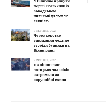
У Вінницю прибули
перші Tram 2000 із
заводською
низькопідлоговою
секцією
7 СЕРПНЯ, 2026
Через коротке
замикання ледь не
згоріли будинки на
Вінниччині
7 СЕРПНЯ, 2026
На Вінниччині
чотирьох чоловіків
затримали за
корупційні схеми