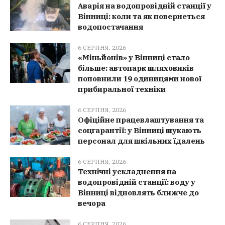
Аварія на водопровідній станції у
Вінниці: коли та як повернеться
водопостачання
6 СЕРПНЯ, 2026
«Міньйонів» у Вінниці стало
більше: автопарк шляховиків
поповнили 19 одиницями нової
прибиральної техніки
6 СЕРПНЯ, 2026
Офіційне працевлаштування та
соцгарантії: у Вінниці шукають
персонал для шкільних їдалень
6 СЕРПНЯ, 2026
Технічні ускладнення на
водопровідній станції: воду у
Вінниці відновлять ближче до
вечора
6 СЕРПНЯ, 2026