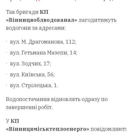
Так бригади
КП
«Вінницяоблводоканал»
лагодитимуть
водогони за адресами:
вул. М. Драгоманова, 112;
вул. Гетьмана Мазепи, 14;
вул. Зодчих, 17;
вул. Київська, 56;
вул. Стрілецька, 1.
Водопостачання відновлять одразу по
завершенні робіт.
У
КП
«Вінницяміськтеплоенерго»
повідомляють