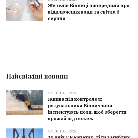
Жителів Вінниці попередили про
відключення води та світла 6
серпня
Найсвіжіші новини
6 СЕРПНЯ, 2026
Жнива під контролем:
рятувальники Вінниччини
інспектують поля, щоб зберегти
врожай від пожеж
6 СЕРПНЯ, 2026
10 днів у Карпатах: діти загиблих