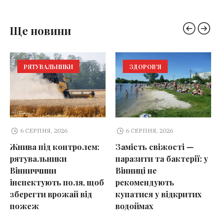
Ще новини
РЯТУВАЛЬНИКИ
ЗДОРОВ'Я
6 СЕРПНЯ, 2026
6 СЕРПНЯ, 2026
Жнива під контролем:
Замість свіжості —
рятувальники
паразити та бактерії: у
Вінниччини
Вінниці не
інспектують поля, щоб
рекомендують
зберегти врожай від
купатися у відкритих
пожеж
водоймах