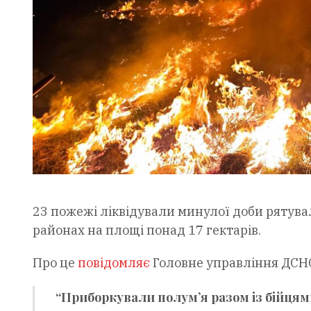
23 пожежі ліквідували минулої доби рятувал
районах на площі понад 17 гектарів.
Про це
повідомляє
Головне управління ДСНС 
“Приборкували полумʼя разом із бійця