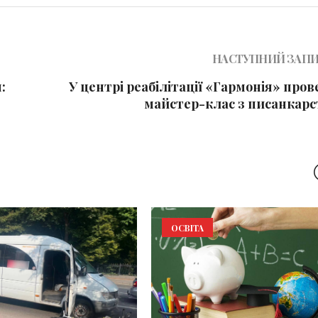
НАСТУПНИЙ ЗАП
:
У центрі реабілітації «Гармонія» про
майстер-клас з писанкарс
ОСВІТА