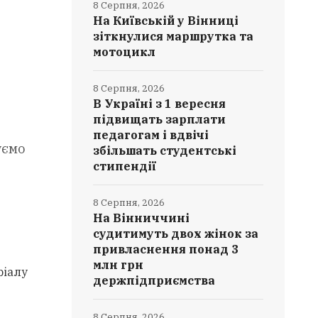
8 Серпня, 2026
На Київській у Вінниці
зіткнулися маршрутка та
мотоцикл
8 Серпня, 2026
В Україні з 1 вересня
підвищать зарплати
педагогам і вдвічі
уємо
збільшать студентські
стипендії
8 Серпня, 2026
На Вінниччині
судитимуть двох жінок за
привласнення понад 3
млн грн
ріалу
держпідприємства
8 Серпня, 2026