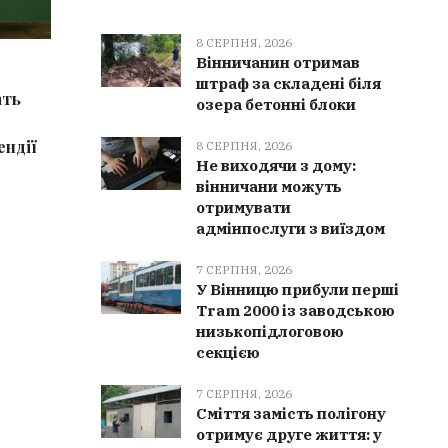
8 СЕРПНЯ, 2026
Вінничанин отримав
8 СЕРПНЯ, 2026
8 СЕРПН
штраф за складені біля
ать
На Вінниччині судитимуть двох
Віннича
озера бетонні блоки
жінок за привласнення понад 3
складені
ендії
млн грн держпідприємства
8 СЕРПНЯ, 2026
Не виходячи з дому:
вінничани можуть
отримувати
адмінпослуги з виїздом
7 СЕРПНЯ, 2026
У Вінницю прибули перші
Tram 2000 із заводською
низькопідлоговою
секцією
7 СЕРПНЯ, 2026
Сміття замість полігону
отримує друге життя: у