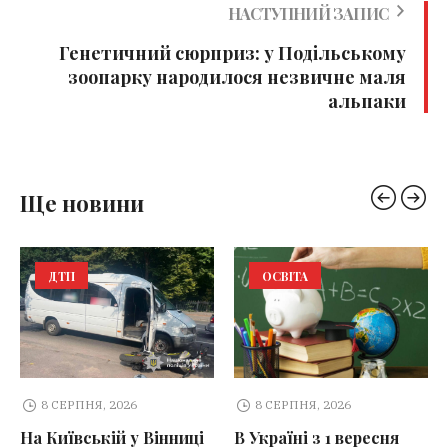
НАСТУПНИЙ ЗАПИС
Генетичний сюрприз: у Подільському
зоопарку народилося незвичне маля
альпаки
Ще новини
ДТП
ОСВІТА
8 СЕРПНЯ, 2026
8 СЕРПНЯ, 2026
На Київській у Вінниці
В Україні з 1 вересня