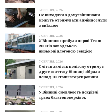
8 СЕРПНЯ, 2026
Не виходячи з дому: вінничани
можуть отримувати адмінпослуги
з виїздом
7 СЕРПНЯ, 2026
У Вінницю прибули перші Tram
2000 із заводською
низькопідлоговою секцією
7 СЕРПНЯ, 2026
Сміття замість полігону отримує
друге життя: у Вінниці зібрали
понад 100 тонн вторсировини
7 СЕРПНЯ, 2026
У Вінниці оновлюють покрівлі
трьох багатоповерхівок
7 СЕРПНЯ, 2026