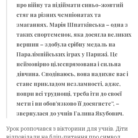
про війну та підіймати синьо-жовтий
стяг на різних чемпіонатах та
змаганнях. Марія Шпатківська – одна з
таких спортсменок, яка досягла великих
вершин – здобула срібну медаль на
Паралімпійських іграх у Парижі. Це
неймовірно цілеспрямована і сильна
дівчина. Сподіваюсь, вона надихне вас і
стане прикладом незламності, адже,
попри всі труднощі, треба іти до своєї
мети і ви обов’язково її досягнете”, –
звернулася до учнів Галина Якубович.
Урок розпочався з вікторини для учнів. Діти
відповідали на бліц-питання про символ