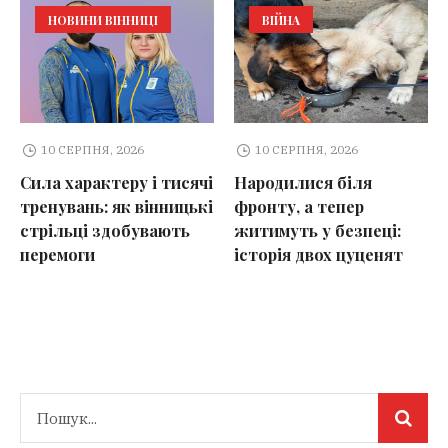
НОВИНИ ВІННИЦІ
ВІЙНА
10 СЕРПНЯ, 2026
10 СЕРПНЯ, 2026
Сила характеру і тисячі
Народилися біля
тренувань: як вінницькі
фронту, а тепер
стрільці здобувають
житимуть у безпеці:
перемоги
історія двох цуценят