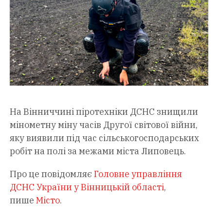
На Вінниччині піротехніки ДСНС знищили
мінометну міну часів Другої світової війни,
яку виявили під час сільськогосподарських
робіт на полі за межами міста Липовець.
Про це повідомляє
Головне управління
ДСНС України у Вінницькій області
,
пише
Місто
.