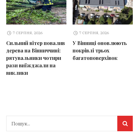
7 СЕРПНЯ, 2026
7 СЕРПНЯ, 2026
Сильний вітер повалив
У Вінниці оновлюють
дерева на Вінниччині:
покрівлі трьох
рятувальники чотири
багатоповерхівок
рази виїжджали на
виклики