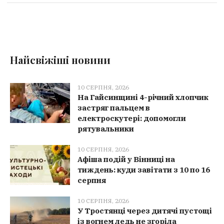
Найсвіжіші новини
10 СЕРПНЯ, 2026
На Гайсинщині 4-річний хлопчик
застряг пальцем в
електроскутері: допомогли
рятувальники
10 СЕРПНЯ, 2026
Афіша подій у Вінниці на
тиждень: куди завітати з 10 по 16
серпня
10 СЕРПНЯ, 2026
У Тростянці через дитячі пустощі
із вогнем ледь не згоріла