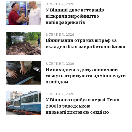
9 СЕРПНЯ, 2026
У Вінниці двоє ветеранів
відкрили виробництво
напівфабрикатів
8 СЕРПНЯ, 2026
Вінничанин отримав штраф за
складені біля озера бетонні блоки
8 СЕРПНЯ, 2026
Не виходячи з дому: вінничани
можуть отримувати адмінпослуги
з виїздом
7 СЕРПНЯ, 2026
У Вінницю прибули перші Tram
2000 із заводською
низькопідлоговою секцією