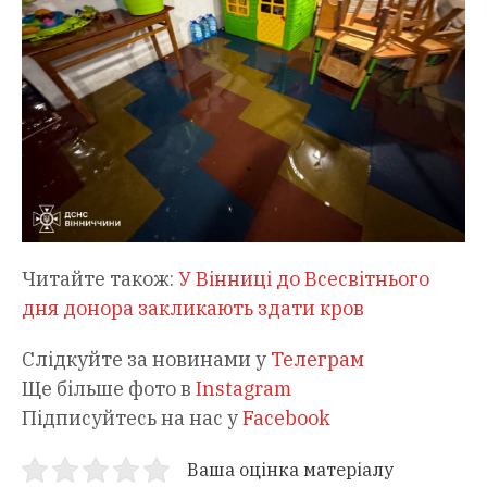
Читайте також:
У Вінниці до Всесвітнього
дня донора закликають здати кров
Слідкуйте за новинами у
Телеграм
Ще більше фото в
Instagram
Підписуйтесь на нас у
Facebook
Ваша оцінка матеріалу