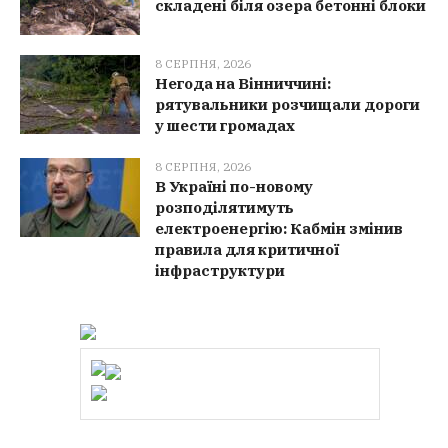
складені біля озера бетонні блоки
8 СЕРПНЯ, 2026
Негода на Вінниччині:
рятувальники розчищали дороги
у шести громадах
8 СЕРПНЯ, 2026
В Україні по-новому
розподілятимуть
електроенергію: Кабмін змінив
правила для критичної
інфраструктури