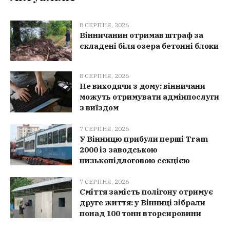
8 СЕРПНЯ, 2026
Вінничанин отримав штраф за
складені біля озера бетонні блоки
8 СЕРПНЯ, 2026
Не виходячи з дому: вінничани
можуть отримувати адмінпослуги
з виїздом
7 СЕРПНЯ, 2026
У Вінницю прибули перші Tram
2000 із заводською
низькопідлоговою секцією
7 СЕРПНЯ, 2026
Сміття замість полігону отримує
друге життя: у Вінниці зібрали
понад 100 тонн вторсировини