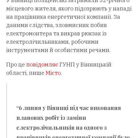
У Вінниці поліцейські затримали 52-річного
місцевого жителя, якого підозрюють у нападі
на працівника енергетичної компанії. За
даними слідства, зловмисник побив
електромонтера та викрав рюкзак із
електролічильниками, робочими
інструментами й особистими речами.
Про це
повідомляє
ГУНП у Вінницькій
області, пише
Місто
.
“6 липня у Вінниці під час виконання
планових робіт із заміни
електролічильників на одного з
працівників енергетичної компанії було