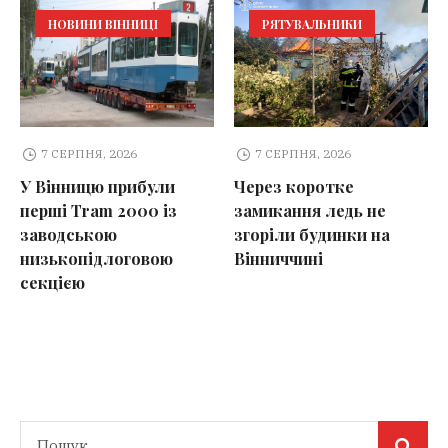
НОВИНИ ВІННИЦІ
РЯТУВАЛЬНИКИ
7 СЕРПНЯ, 2026
7 СЕРПНЯ, 2026
У Вінницю прибули
Через коротке
перші Tram 2000 із
замикання ледь не
заводською
згоріли будинки на
низькопідлоговою
Вінниччині
секцією