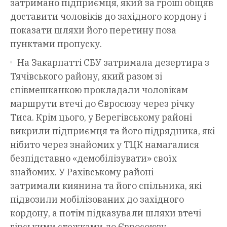
затримано підприємця, який за гроші обіцяв
доставити чоловіків до західного кордону і
показати шляхи його перетину поза
пунктами пропуску.
На Закарпатті СБУ затримала дезертира з
Тячівського району, який разом зі
співмешканкою прокладали чоловікам
маршрути втечі до Євросюзу через річку
Тиса. Крім цього, у Берегівському районі
викрили підприємця та його підрядника, які
нібито через знайомих у ТЦК намагалися
безпідставно «демобілізувати» своїх
знайомих. У Рахівському районі
затримали киянина та його спільника, які
підвозили мобілізованих до західного
кордону, а потім підказували шляхи втечі
гірськими стежками до Євросоюзу.