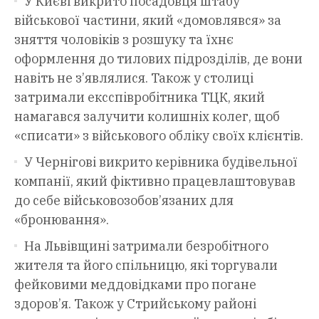
У Києві викрито посадовця штабу
військової частини, який «домовлявся» за
зняття чоловіків з розшуку та їхнє
оформлення до тилових підрозділів, де вони
навіть не з’являлися. Також у столиці
затримали ексспівробітника ТЦК, який
намагався залучити колишніх колег, щоб
«списати» з військового обліку своїх клієнтів.
У Чернігові викрито керівника будівельної
компанії, який фіктивно працевлаштовував
до себе військовозобов’язаних для
«бронювання».
На Львівщині затримали безробітного
жителя та його спільницю, які торгували
фейковими меддовідками про погане
здоров’я. Також у Стрийському районі