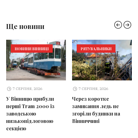
Ще новини
НОВИНИ ВІННИЦІ
РЯТУВАЛЬНИКИ
7 СЕРПНЯ, 2026
7 СЕРПНЯ, 2026
У Вінницю прибули
Через коротке
перші Tram 2000 із
замикання ледь не
заводською
згоріли будинки на
низькопідлоговою
Вінниччині
секцією