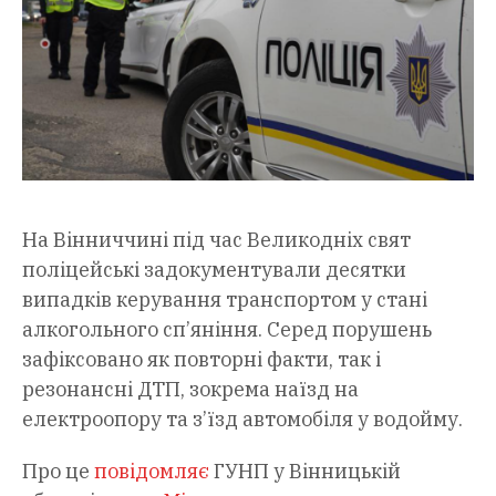
На Вінниччині під час Великодніх свят
поліцейські задокументували десятки
випадків керування транспортом у стані
алкогольного сп’яніння. Серед порушень
зафіксовано як повторні факти, так і
резонансні ДТП, зокрема наїзд на
електроопору та з’їзд автомобіля у водойму.
Про це
повідомляє
ГУНП у Вінницькій