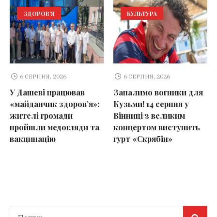
ЗДОРОВ'Я
КУЛЬТУРА
6 СЕРПНЯ, 2026
6 СЕРПНЯ, 2026
У Дашеві працював
Запалимо вогники для
«майданчик здоров’я»:
Кузьми! 14 серпня у
жителі громади
Вінниці з великим
пройшли медогляди та
концертом виступить
вакцинацію
гурт «Скрябін»