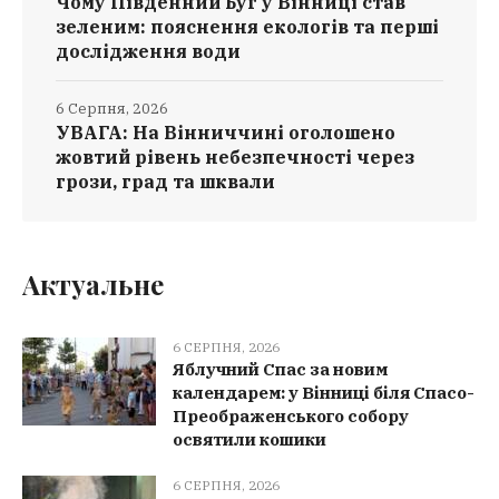
Чому Південний Буг у Вінниці став
зеленим: пояснення екологів та перші
дослідження води
6 Серпня, 2026
УВАГА: На Вінниччині оголошено
жовтий рівень небезпечності через
грози, град та шквали
Актуальне
6 СЕРПНЯ, 2026
Яблучний Спас за новим
календарем: у Вінниці біля Спасо-
Преображенського собору
освятили кошики
6 СЕРПНЯ, 2026