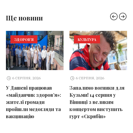
Ще новини
ЗДОРОВ'Я
КУЛЬТУРА
6 СЕРПНЯ, 2026
6 СЕРПНЯ, 2026
У Дашеві працював
Запалимо вогники для
«майданчик здоров’я»:
Кузьми! 14 серпня у
жителі громади
Вінниці з великим
пройшли медогляди та
концертом виступить
вакцинацію
гурт «Скрябін»