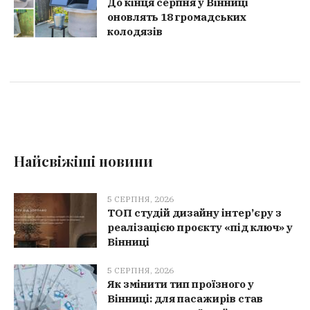
До кінця серпня у Вінниці
оновлять 18 громадських
колодязів
Найсвіжіші новини
5 СЕРПНЯ, 2026
ТОП студій дизайну інтер’єру з
реалізацією проєкту «під ключ» у
Вінниці
5 СЕРПНЯ, 2026
Як змінити тип проїзного у
Вінниці: для пасажирів став