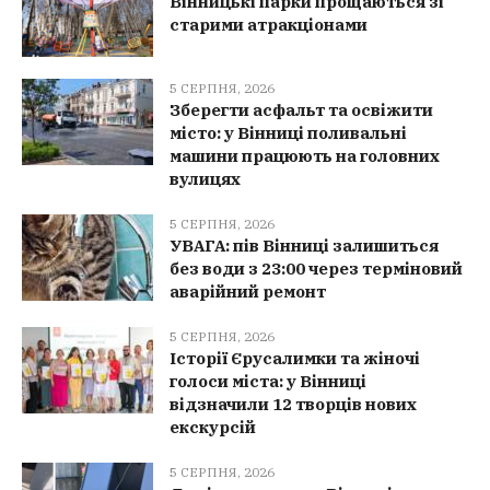
Вінницькі парки прощаються зі
старими атракціонами
5 СЕРПНЯ, 2026
Зберегти асфальт та освіжити
місто: у Вінниці поливальні
машини працюють на головних
вулицях
5 СЕРПНЯ, 2026
УВАГА: пів Вінниці залишиться
без води з 23:00 через терміновий
аварійний ремонт
5 СЕРПНЯ, 2026
Історії Єрусалимки та жіночі
голоси міста: у Вінниці
відзначили 12 творців нових
екскурсій
5 СЕРПНЯ, 2026