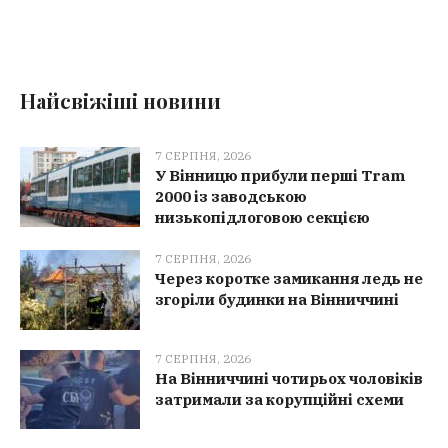
Найсвіжіші новини
7 СЕРПНЯ, 2026
У Вінницю прибули перші Tram
2000 із заводською
низькопідлоговою секцією
7 СЕРПНЯ, 2026
Через коротке замикання ледь не
згоріли будинки на Вінниччині
7 СЕРПНЯ, 2026
На Вінниччині чотирьох чоловіків
затримали за корупційні схеми