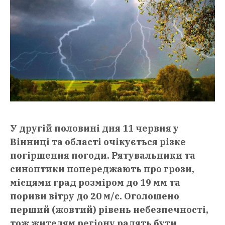
У другій половині дня 11 червня у
Вінниці та області очікується різке
погіршення погоди. Рятувальники та
синоптики попереджають про грози,
місцями град розміром до 19 мм та
пориви вітру до 20 м/с. Оголошено
перший (жовтий) рівень небезпечності,
тож жителям регіону радять бути