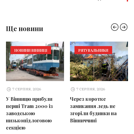
Ще новини
НОВИНИ ВІННИЦІ
РЯТУВАЛЬНИКИ
7 СЕРПНЯ, 2026
7 СЕРПНЯ, 2026
У Вінницю прибули
Через коротке
перші Tram 2000 із
замикання ледь не
заводською
згоріли будинки на
низькопідлоговою
Вінниччині
секцією