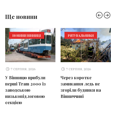
Ще новини
НОВИНИ ВІННИЦІ
РЯТУВАЛЬНИКИ
7 СЕРПНЯ, 2026
7 СЕРПНЯ, 2026
У Вінницю прибули
Через коротке
перші Tram 2000 із
замикання ледь не
заводською
згоріли будинки на
низькопідлоговою
Вінниччині
секцією