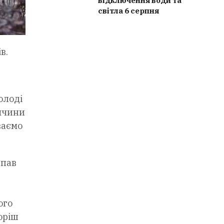
відключення води та
світла 6 серпня
в.
олоді
иччини
ваємо
впав
ого
оріш