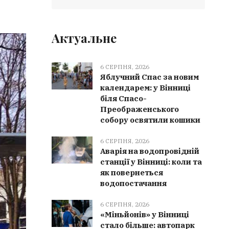
Актуальне
6 СЕРПНЯ, 2026
Яблучний Спас за новим
календарем: у Вінниці
біля Спасо-
Преображенського
собору освятили кошики
6 СЕРПНЯ, 2026
Аварія на водопровідній
станції у Вінниці: коли та
як повернеться
водопостачання
6 СЕРПНЯ, 2026
«Міньйонів» у Вінниці
стало більше: автопарк