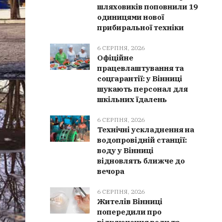
шляховиків поповнили 19
одиницями нової
прибиральної техніки
6 СЕРПНЯ, 2026
Офіційне
працевлаштування та
соцгарантії: у Вінниці
шукають персонал для
шкільних їдалень
6 СЕРПНЯ, 2026
Технічні ускладнення на
водопровідній станції:
воду у Вінниці
відновлять ближче до
вечора
6 СЕРПНЯ, 2026
Жителів Вінниці
попередили про