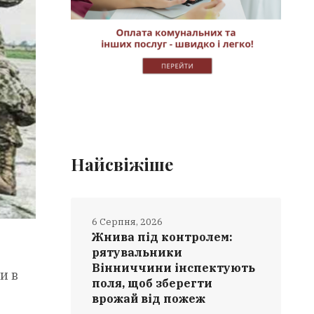
Найсвіжіше
6 Серпня, 2026
Жнива під контролем:
рятувальники
Вінниччини інспектують
и в
поля, щоб зберегти
врожай від пожеж