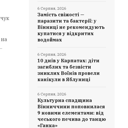
6 Серпня, 2026
Замість свіжості —
ячук
паразити та бактерії: у
Вінниці не рекомендують
купатися у відкритих
 на
водоймах
…
6 Серпня, 2026
10 днів у Карпатах: діти
загиблих та безвісти
зниклих Воїнів провели
канікули в Яблуниці
6 Серпня, 2026
Культурна спадщина
Вінниччини поповнилася
9 новими елементами: від
чеського печива до танцю
«Ганка»