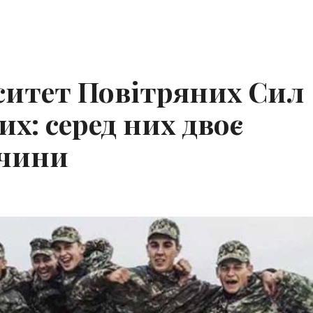
ситет Повітряних Сил
их: серед них двоє
ччини