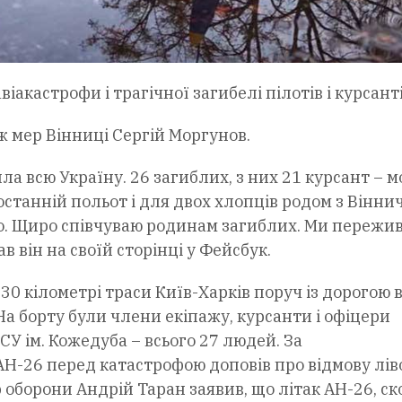
акастрофи і трагічної загибелі пілотів і курсанті
 мер Вінниці Сергій Моргунов.
 всю Україну. 26 загиблих, з них 21 курсант – м
останній польот і для двох хлопців родом з Вінн
го. Щиро співчуваю родинам загиблих. Ми пережи
в він на своїй сторінці у Фейсбук.
530 кілометрі траси Київ-Харків поруч із дорогою 
 На борту були члени екіпажу, курсанти і офіцери
СУ ім. Кожедуба – всього 27 людей. За
АН-26 перед катастрофою доповів про відмову лів
р оборони Андрій Таран заявив, що літак АН-26, ск