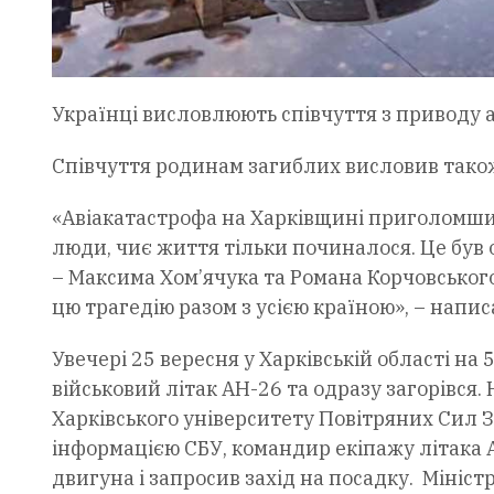
Українці висловлюють співчуття з приводу аві
Співчуття родинам загиблих висловив також
«Авіакатастрофа на Харківщині приголомшила
люди, чиє життя тільки починалося. Це був 
– Максима Хом’ячука та Романа Корчовсько
цю трагедію разом з усією країною», – написа
Увечері 25 вересня у Харківській області на 
військовий літак АН-26 та одразу загорівся.
Харківського університету Повітряних Сил З
інформацією СБУ, командир екіпажу літака 
двигуна і запросив захід на посадку. Мініст