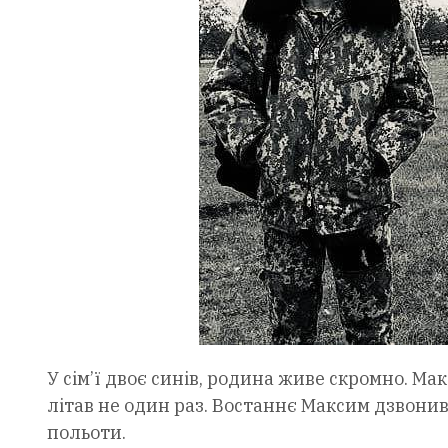
У сім’ї двоє синів, родина живе скромно. Мак
літав не один раз. Востаннє Максим дзвонив
польоти.