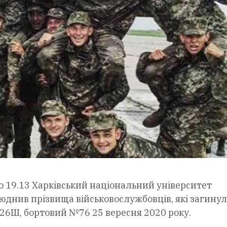
о 19.13 Харківський національний університет
юднив прізвища військовослужбовців, які загинул
-26Ш, бортовий №76 25 вересня 2020 року.