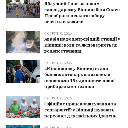
Яблучний Спас за новим
календарем: у Вінниці біля Спасо-
Преображенського собору
освятили кошики
6 СЕРПНЯ, 2026
Аварія на водопровідній станції у
Вінниці: коли та як повернеться
водопостачання
6 СЕРПНЯ, 2026
«Міньйонів» у Вінниці стало
більше: автопарк шляховиків
поповнили 19 одиницями нової
прибиральної техніки
6 СЕРПНЯ, 2026
Офіційне працевлаштування та
соцгарантії: у Вінниці шукають
персонал для шкільних їдалень
6 СЕРПНЯ, 2026