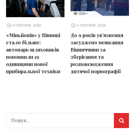
6 СЕРПНЯ, 2026
6 СЕРПНЯ, 2026
«Міньйонів» у Вінниці
До 9 років ув’язнення
стало більше:
засуджено мешканця
автопарк шляховиків
Вінниччини за
поповнили 19
зберігання та
одиницями нової
розповсюдження
прибиральної техніки
дитячої порнографії