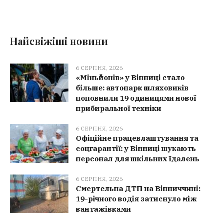
Найсвіжіші новини
6 СЕРПНЯ, 2026
«Міньйонів» у Вінниці стало
більше: автопарк шляховиків
поповнили 19 одиницями нової
прибиральної техніки
6 СЕРПНЯ, 2026
Офіційне працевлаштування та
соцгарантії: у Вінниці шукають
персонал для шкільних їдалень
6 СЕРПНЯ, 2026
Смертельна ДТП на Вінниччині:
19-річного водія затиснуло між
вантажівками