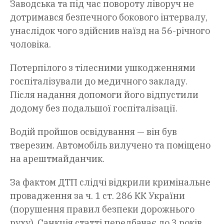
Заводська та під час повороту ліворуч не
дотримався безпечного бокового інтервалу,
унаслідок чого здійснив наїзд на 56-річного
чоловіка.
Потерпілого з тілесними ушкодженнями
госпіталізували до медичного закладу.
Після надання допомоги його відпустили
додому без подальшої госпіталізації.
Водій пройшов освідування — він був
тверезим. Автомобіль вилучено та поміщено
на арештмайданчик.
За фактом ДТП слідчі відкрили кримінальне
провадження за ч. 1 ст. 286 КК України
(порушення правил безпеки дорожнього
руху). Санкція статті передбачає до 3 років