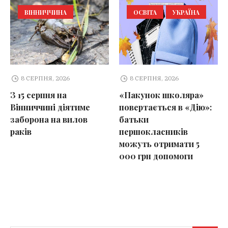
ВІННИЧЧИНА
ОСВІТА
УКРАЇНА
8 СЕРПНЯ, 2026
8 СЕРПНЯ, 2026
З 15 серпня на
«Пакунок школяра»
Вінниччині діятиме
повертається в «Дію»:
заборона на вилов
батьки
раків
першокласників
можуть отримати 5
000 грн допомоги