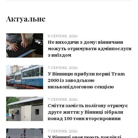
Актуальне
8 СЕРПНЯ, 2026
Не виходячи з дому: вінничани
можуть отримувати адмінпослуги
з виїздом
7 СЕРПНЯ, 2026
У Вінницю прибули перші Tram
2000 із заводською
низькопідлоговою секцією
7 СЕРПНЯ, 2026
Сміття замість полігону отримує
друге життя: у Вінниці зібрали
понад 100 тонн вторсировини
7 СЕРПНЯ, 2026
У Вінниці оновлюють покрівлі