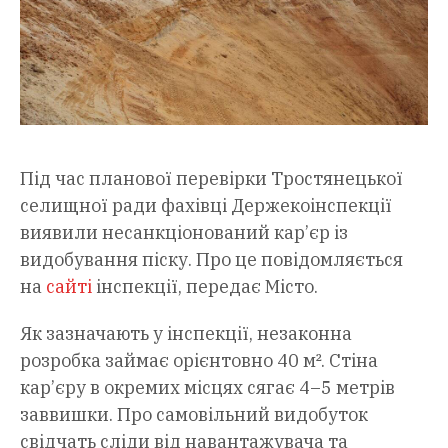
Під час планової перевірки Тростянецької
селищної ради фахівці Держекоінспекції
виявили несанкціонований кар’єр із
видобування піску. Про це повідомляється
на
сайті
інспекції, передає Місто.
Як зазначають у інспекції, незаконна
розробка займає орієнтовно 40 м². Стіна
кар’єру в окремих місцях сягає 4–5 метрів
заввишки. Про самовільний видобуток
свідчать сліди від навантажувача та