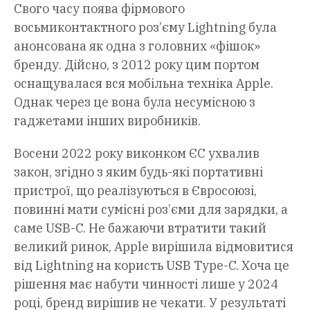
Свого часу поява фірмового
восьмиконтактного роз’єму Lightning була
анонсована як одна з головних «фішок»
бренду. Дійсно, з 2012 року цим портом
оснащувалася вся мобільна техніка Apple.
Однак через це вона була несумісною з
гаджетами інших виробників.
Восени 2022 року виконком ЄС ухвалив
закон, згідно з яким будь-які портативні
пристрої, що реалізуються в Євросоюзі,
повинні мати сумісні роз’єми для зарядки, а
саме USB-C. Не бажаючи втратити такий
великий ринок, Apple вирішила відмовитися
від Lightning на користь USB Type-C. Хоча це
рішення має набути чинності лише у 2024
році, бренд вирішив не чекати. У результаті