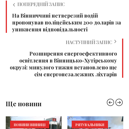
ПОПЕРЕДНІЙ ЗАПИС
На Вінниччині нетверезий водій
пропонував поліцейським 200 доларів за
уникнення відповідальності
НАСТУПНИЙ ЗАПИС
Розширення енергоефективного
освітлення в Вінницько-Хутірському
окрузі: минулого тижня встановлено ще
сім енергонезалежних ліхтарів
Ще новини
НОВИНИ ВІННИЦІ
РЯТУВАЛЬНИКИ