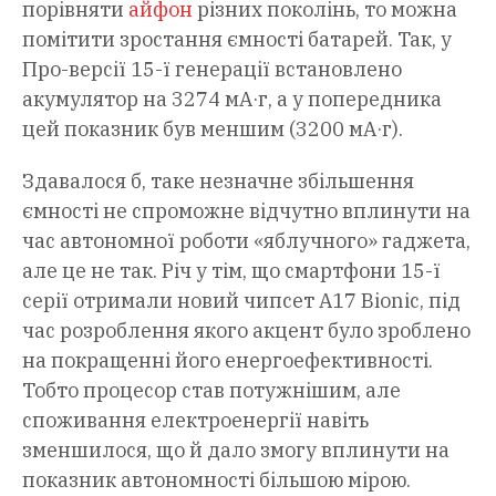
порівняти
айфон
різних поколінь, то можна
помітити зростання ємності батарей. Так, у
Про-версії 15-ї генерації встановлено
акумулятор на 3274 мА·г, а у попередника
цей показник був меншим (3200 мА·г).
Здавалося б, таке незначне збільшення
ємності не спроможне відчутно вплинути на
час автономної роботи «яблучного» гаджета,
але це не так. Річ у тім, що смартфони 15-ї
серії отримали новий чипсет A17 Bionic, під
час розроблення якого акцент було зроблено
на покращенні його енергоефективності.
Тобто процесор став потужнішим, але
споживання електроенергії навіть
зменшилося, що й дало змогу вплинути на
показник автономності більшою мірою.