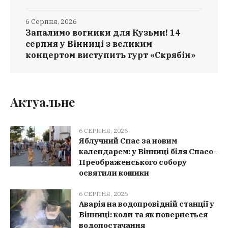
6 Серпня, 2026
Запалимо вогники для Кузьми! 14
серпня у Вінниці з великим
концертом виступить гурт «Скрябін»
Актуальне
6 СЕРПНЯ, 2026
Яблучний Спас за новим
календарем: у Вінниці біля Спасо-
Преображенського собору
освятили кошики
6 СЕРПНЯ, 2026
Аварія на водопровідній станції у
Вінниці: коли та як повернеться
водопостачання