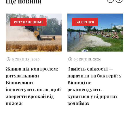
Ще новини
РЯТУВАЛЬНИКИ
ЗДОРОВ'Я
6 СЕРПНЯ, 2026
6 СЕРПНЯ, 2026
Жнива під контролем:
Замість свіжості —
рятувальники
паразити та бактерії: у
Вінниччини
Вінниці не
інспектують поля, щоб
рекомендують
зберегти врожай від
купатися у відкритих
пожеж
водоймах