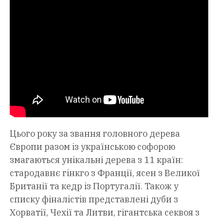
Цього року за звання головного дерева
Європи разом із українською софорою
змагаються унікальні дерева з 11 країн:
стародавнє гінкго з Франції, ясен з Великої
Британії та кедр із Португалії. Також у
списку фіналістів представлені дуби з
Хорватії, Чехії та Литви, гігантська секвоя з