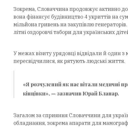
Зокрема, Словаччина продовжує активно доп
вона фінансує будівництво 4 укриттів на сум
мільйона гривень на закупівлю генераторів.
літні оздоровчі табори для українських діте
У межах візиту урядовці відвідали й один з 
пересвідчилися, як рятують людські життя.
«Я розчулений як нас вітали медичні пра
кінцівки», — зазначив Юрай Бланар.
Загалом за сприяння Словаччини для украї
обладнання, зокрема апарати для мамографі