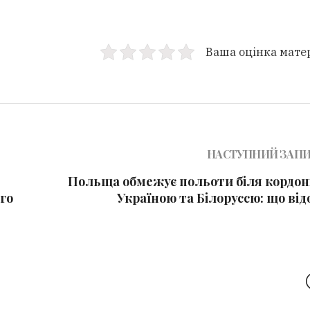
Ваша оцінка мате
НАСТУПНИЙ ЗАП
Польща обмежує польоти біля кордоні
го
Україною та Білоруссю: що ві