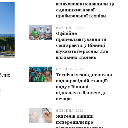
шляховиків поповнили 19
одиницями нової
КУЛЬТУРА
ВІНН
прибиральної техніки
6 СЕРПНЯ, 2026
Офіційне
працевлаштування та
соцгарантії: у Вінниці
шукають персонал для
шкільних їдалень
6 СЕРПНЯ, 2026
6 СЕРПН
6 СЕРПНЯ, 2026
иблих
Культурна спадщина Вінниччини
Мурован
Технічні ускладнення на
водопровідній станції:
поповнилася 9 новими
отримала
воду у Вінниці
і
елементами: від чеського печива
партнер
відновлять ближче до
до танцю «Ганка»
вечора
6 СЕРПНЯ, 2026
Жителів Вінниці
попередили про