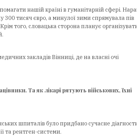
омагати нашій країні в гуманітарній сфері. Нара
у 300 тисяч євро, а минулої зими спрямувала пів
 Крім того, словацька сторона планує організуват
й.
медичних закладів Вінниці, де на власні очі
цівники. Та як лікарі рятують військових, їхні
нських шпиталів було придбано сучасне діагност
ї та рентген-системи.