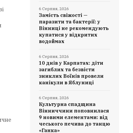
зі
6 Серпня, 2026
Замість свіжості —
паразити та бактерії: у
и
Вінниці не рекомендують
купатися у відкритих
водоймах
6 Серпня, 2026
10 днів у Карпатах: діти
загиблих та безвісти
зниклих Воїнів провели
канікули в Яблуниці
6 Серпня, 2026
Культурна спадщина
Вінниччини поповнилася
9 новими елементами: від
ичне
чеського печива до танцю
«Ганка»