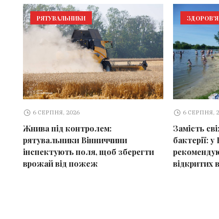
РЯТУВАЛЬНИКИ
ЗДОРОВ'Я
6 СЕРПНЯ, 2026
6 СЕРПНЯ, 
Жнива під контролем:
Замість св
рятувальники Вінниччини
бактерії: у 
інспектують поля, щоб зберегти
рекомендую
врожай від пожеж
відкритих 