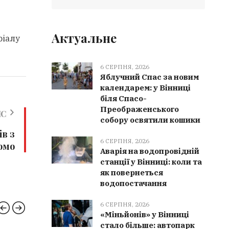
Актуальне
ріалу
6 СЕРПНЯ, 2026
Яблучний Спас за новим
календарем: у Вінниці
біля Спасо-
Преображенського
ИС
собору освятили кошики
в з
6 СЕРПНЯ, 2026
домо
Аварія на водопровідній
станції у Вінниці: коли та
як повернеться
водопостачання
6 СЕРПНЯ, 2026
«Міньйонів» у Вінниці
стало більше: автопарк