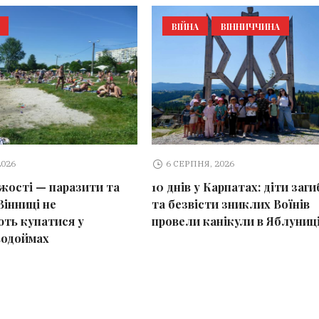
ВІЙНА
ВІННИЧЧИНА
2026
6 СЕРПНЯ, 2026
іжості — паразити та
10 днів у Карпатах: діти заг
Вінниці не
та безвісти зниклих Воїнів
ть купатися у
провели канікули в Яблуниц
водоймах