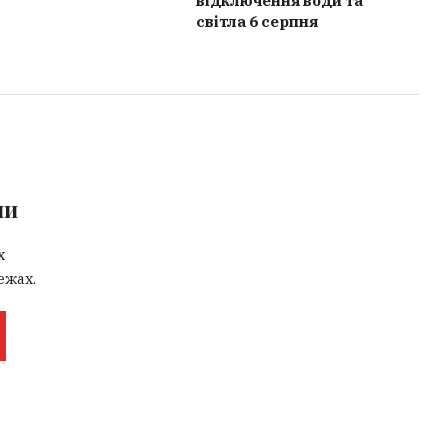
відключення води та
світла 6 серпня
ми
х
ежах.