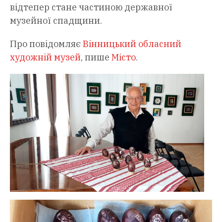
відтепер стане частиною державної
музейної спадщини.
Про повідомляє
Вінницький обласний
художній музей
, пише
Місто
.