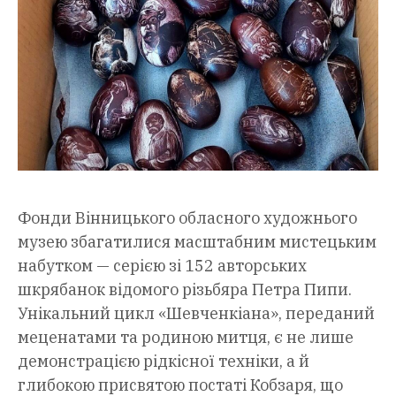
Фонди Вінницького обласного художнього
музею збагатилися масштабним мистецьким
набутком — серією зі 152 авторських
шкрябанок відомого різьбяра Петра Пипи.
Унікальний цикл «Шевченкіана», переданий
меценатами та родиною митця, є не лише
демонстрацією рідкісної техніки, а й
глибокою присвятою постаті Кобзаря, що