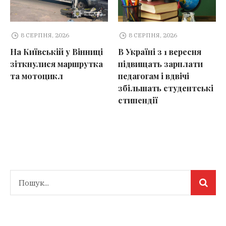
8 СЕРПНЯ, 2026
8 СЕРПНЯ, 2026
На Київській у Вінниці
В Україні з 1 вересня
зіткнулися маршрутка
підвищать зарплати
та мотоцикл
педагогам і вдвічі
збільшать студентські
стипендії