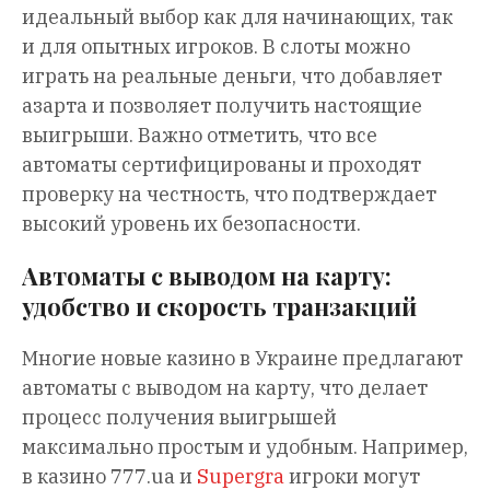
идеальный выбор как для начинающих, так
и для опытных игроков. В слоты можно
играть на реальные деньги, что добавляет
азарта и позволяет получить настоящие
выигрыши. Важно отметить, что все
автоматы сертифицированы и проходят
проверку на честность, что подтверждает
высокий уровень их безопасности.
Автоматы с выводом на карту:
удобство и скорость транзакций
Многие новые казино в Украине предлагают
автоматы с выводом на карту, что делает
процесс получения выигрышей
максимально простым и удобным. Например,
в казино 777.ua и
Supergra
игроки могут