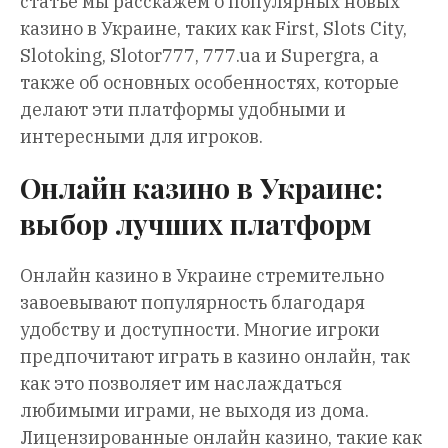
статье мы расскажем о популярных новых
казино в Украине, таких как First, Slots City,
Slotoking, Slotor777, 777.ua и Supergra, а
также об основных особенностях, которые
делают эти платформы удобными и
интересными для игроков.
Онлайн казино в Украине:
выбор лучших платформ
Онлайн казино в Украине стремительно
завоевывают популярность благодаря
удобству и доступности. Многие игроки
предпочитают играть в казино онлайн, так
как это позволяет им наслаждаться
любимыми играми, не выходя из дома.
Лицензированные онлайн казино, такие как