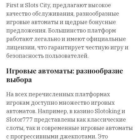
First и Slots City, предлагают высокое
качество обслуживания, разнообразные
игровые автоматы и щедрые бонусные
предложения. Большинство платформ
работают легально и имеют официальные
лицензии, что гарантирует честную игру и
безопасность пользователей.
Игровые автоматы: разнообразие
выбора
На всех перечисленных платформах
игрокам доступно множество игровых
автоматов. Например, в казино Slotoking и
Slotor777 представлены как классические
слоты, так и современные игровые автоматы
с прогрессивными джекпотами. Это