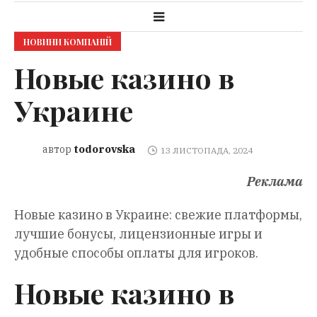
НОВИНИ КОМПАНІЙ
Новые казино в
Украине
todorovska
автор
13 ЛИСТОПАДА, 2024
Реклама
Новые казино в Украине: свежие платформы,
лучшие бонусы, лицензионные игры и
удобные способы оплаты для игроков.
Новые казино в