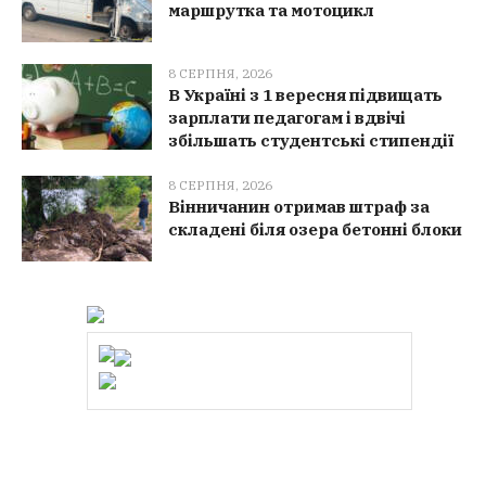
маршрутка та мотоцикл
8 СЕРПНЯ, 2026
В Україні з 1 вересня підвищать
зарплати педагогам і вдвічі
збільшать студентські стипендії
8 СЕРПНЯ, 2026
Вінничанин отримав штраф за
складені біля озера бетонні блоки