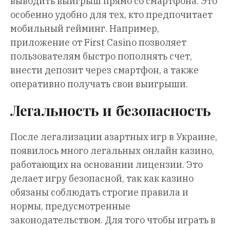
выводить выигрыш прямо со смартфона. Это
особенно удобно для тех, кто предпочитает
мобильный гейминг. Например,
приложение от First Casino позволяет
пользователям быстро пополнять счет,
внести депозит через смартфон, а также
оперативно получать свои выигрыши.
Легальность и безопасность
После легализации азартных игр в Украине,
появилось много легальных онлайн казино,
работающих на основании лицензии. Это
делает игру безопасной, так как казино
обязаны соблюдать строгие правила и
нормы, предусмотренные
законодательством. Для того чтобы играть в