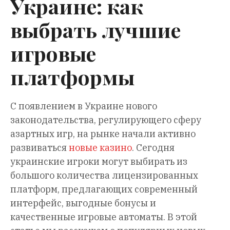
Украине: как
выбрать лучшие
игровые
платформы
С появлением в Украине нового
законодательства, регулирующего сферу
азартных игр, на рынке начали активно
развиваться
новые казино
. Сегодня
украинские игроки могут выбирать из
большого количества лицензированных
платформ, предлагающих современный
интерфейс, выгодные бонусы и
качественные игровые автоматы. В этой