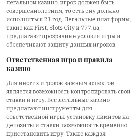
легальном казино, игрок должен быть
совершеннолетним, то есть ему должно
исполниться 21 год. Легальные платформы,
такие как First, Slots City и 777.ua,
предлагают прозрачные условия игры и
обеспечивают защиту данных игроков.
Ответственная игра и правила
казино
Для многих игроков важным аспектом
является возможность контролировать свои
ставки и игру. Все легальные казино
предлагают инструменты для
ответственной игры: установку лимитов на
депозиты и ставки, возможность временно
приостановить игру. Также каждая