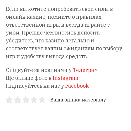
Если вы хотите попробовать свои силы в
онлайн казино, помните о правилах
ответственной игры и всегда играйте с
умом. Прежде чем вносить депозит,
убедитесь, что казино легально и
соответствует вашим ожиданиям по выбору
игр и удобству вывода средств.
Слідкуйте за новинами у
Телеграм
Ще більше фото в
Instagram
Підписуйтесь на нас у
Facebook
Ваша оцінка матеріалу