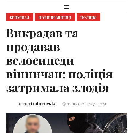
КРИМІНАЛ
НОВИНИ ВІННИЦІ
ПОЛІЦІЯ
Викрадав та
продавав
велосипеди
вінничан: поліція
затримала злодія
todorovska
автор
13 ЛИСТОПАДА, 2024