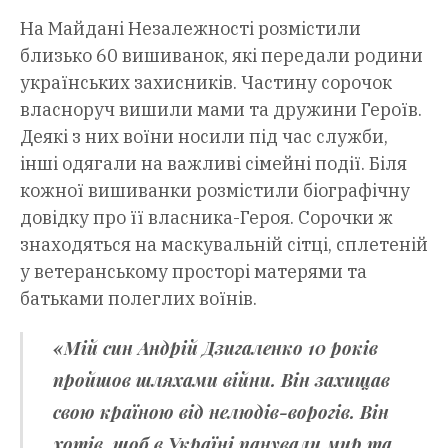
На Майдані Незалежності розмістили
близько 60 вишиванок, які передали родини
українських захисників. Частину сорочок
власноруч вишили мами та дружини Героїв.
Деякі з них воїни носили під час служби,
інші одягали на важливі сімейні події. Біля
кожної вишиванки розмістили біографічну
довідку про її власника-Героя. Сорочки ж
знаходяться на маскувальній сітці, сплетеній
у ветеранському просторі матерями та
батьками полеглих воїнів.
«Мій син Андрій Дзигаленко 10 років
пройшов шляхами війни. Він захищав
свою країною від нелюдів-ворогів. Він
хотів, щоб в Україні панували мир та