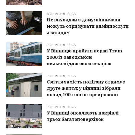
8 СЕРПНЯ, 2026
Не виходячи з дому: вінничани
можуть отримувати адмінпослуги
з виїздом
7 СЕРПНЯ, 2026
У Вінницю прибули перші Tram
2000 із заводською
низькопідлоговою секцією
7 СЕРПНЯ, 2026
Сміття замість полігону отримує
друге життя: у Вінниці зібрали
понад 100 тонн вторсировини
7 СЕРПНЯ, 2026
У Вінниці оновлюють покрівлі
трьох багатоповерхівок