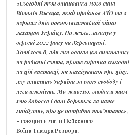
«Сьогодні тут вишиванка мого сина
Віталія Вжеща, який пройшов АТО та з
перших днів повномасштабної війни
захищав Україну. На жаль, загинув у
вересні 2022 року на Херсонщині.
Хотілося б, аби син одягав цю вишиванку
на родинні свята, проте сорочка сьогодні
на цій виставці, як нагадування про ціну,
яку платить Україна за свою свободу і
незалежність. Ми живемо, завдяки тим,
хто боровся і далі бореться за наше
майбутнє, про це потрібно пам’ятати»
,
– говорить мати Небесного
Воїна
Тамара Розвора
.