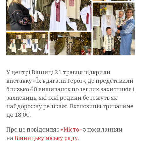
У центрі Вінниці 21 травня відкрили
виставку «Їх вдягали Герої», де представили
близько 60 вишиванок полеглих захисників і
захисниць, які їхні родини бережуть як
найдорожчу реліквію. Експозиція триватиме
до 18:00.
Про це повідомляє
«Місто»
з посиланням
на
Вінницьку міську раду.