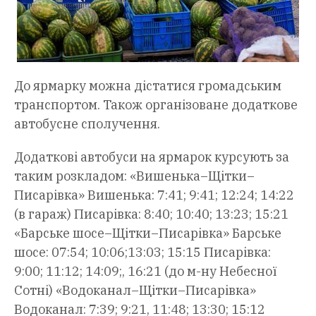
До ярмарку можна дістатися громадським
транспортом. Також організоване додаткове
автобусне сполучення.
Додаткові автобуси на ярмарок курсують за
таким розкладом: «Вишенька–Щітки–
Писарівка» Вишенька: 7:41; 9:41; 12:24; 14:22
(в гараж) Писарівка: 8:40; 10:40; 13:23; 15:21
«Барське шосе–Щітки–Писарівка» Барське
шосе: 07:54; 10:06;13:03; 15:15 Писарівка:
9:00; 11:12; 14:09;, 16:21 (до м-ну Небесної
Сотні) «Водоканал–Щітки–Писарівка»
Водоканал: 7:39; 9:21, 11:48; 13:30; 15:12