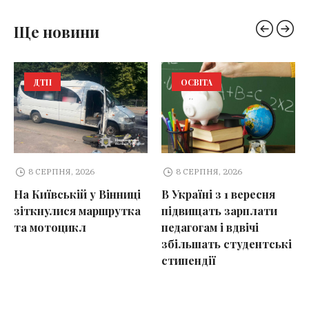
Ще новини
ДТП
ОСВІТА
8 СЕРПНЯ, 2026
8 СЕРПНЯ, 2026
На Київській у Вінниці
В Україні з 1 вересня
зіткнулися маршрутка
підвищать зарплати
та мотоцикл
педагогам і вдвічі
збільшать студентські
стипендії