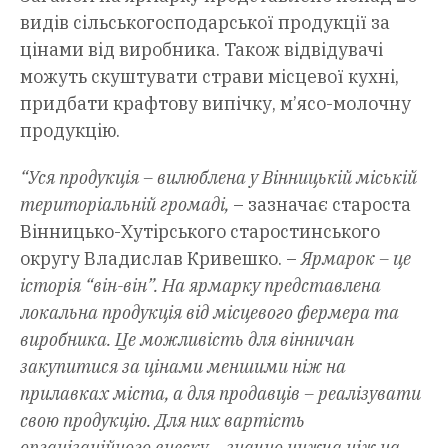
видів сільськогосподарської продукції за
цінами від виробника. Також відвідувачі
можуть скуштувати страви місцевої кухні,
придбати крафтову випічку, м’ясо-молочну
продукцію.
“Уся продукція – вилюблена у Вінницькій міській
територіальній громаді,
– зазначає староста
Вінницько-Хутірського старостинського
округу Владислав Кривешко. –
Ярмарок – це
історія “він-він”. На ярмарку представлена
локальна продукція від місцевого фермера та
виробника. Це можливість для вінничан
закупитися за цінами меншими ніж на
прилавках міста, а для продавців – реалізувати
свою продукцію. Для них вартість
організаційного внеску – значно нижча ніж на