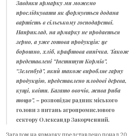
Завдяки ярмарку ми можемо
прослідкувати як формується додана
вартість в сільському господарстві.
Наприклад, на ярмарку не продається
зерно, а уже готова продукція: це
борошно, хліб, крафтова випічка. Також
представлені “Інститут Кормів”,
“Зеленбуд”, який також виробляє гарну
продукцію, представлено плодові дерева,
кущі, квіти. Багато овочів, жива риба
тощо”,
– розповідає радник міського
голови з питань агропромислового
сектору Олександр Закорченний.
Загалом на ярмарку представлено понад 20