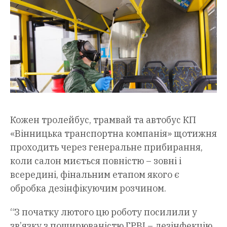
Кожен тролейбус, трамвай та автобус КП
«Вінницька транспортна компанія» щотижня
проходить через генеральне прибирання,
коли салон миється повністю – зовні і
всередині, фінальним етапом якого є
обробка дезінфікуючим розчином.
“З початку лютого цю роботу посилили у
зв’язку з поширюваністю ГРВІ – дезінфекцію