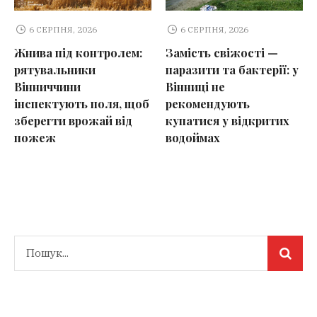
6 СЕРПНЯ, 2026
6 СЕРПНЯ, 2026
Жнива під контролем:
Замість свіжості —
рятувальники
паразити та бактерії: у
Вінниччини
Вінниці не
інспектують поля, щоб
рекомендують
зберегти врожай від
купатися у відкритих
пожеж
водоймах