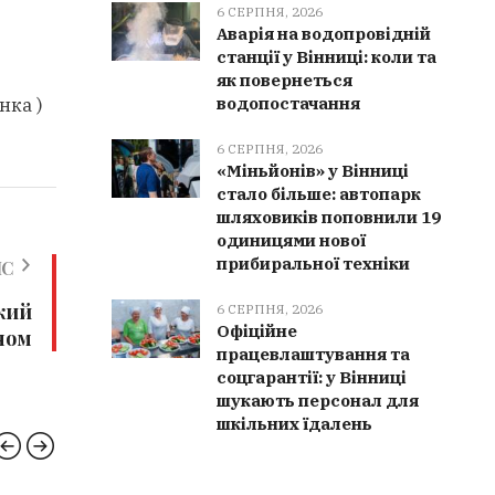
6 СЕРПНЯ, 2026
Аварія на водопровідній
станції у Вінниці: коли та
як повернеться
водопостачання
інка
)
6 СЕРПНЯ, 2026
«Міньйонів» у Вінниці
стало більше: автопарк
шляховиків поповнили 19
одиницями нової
прибиральної техніки
ИС
кий
6 СЕРПНЯ, 2026
Офіційне
ном
працевлаштування та
соцгарантії: у Вінниці
шукають персонал для
шкільних їдалень