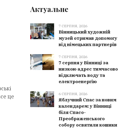
Актуальне
7 СЕРПНЯ, 2026
Вінницький художній
музей отримав допомогу
від німецьких партнерів
7 СЕРПНЯ, 2026
7 серпня у Вінниці за
низкою адрес тимчасово
відключать воду та
електроенергію
ські
6 СЕРПНЯ, 2026
се це
Яблучний Спас за новим
календарем: у Вінниці
біля Спасо-
Преображенського
собору освятили кошики