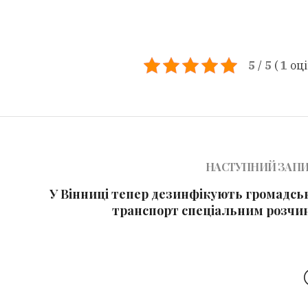
5
/
5
(
1
оц
НАСТУПНИЙ ЗАП
У Вінниці тепер дезинфікують громадсь
транспорт спеціальним розчи