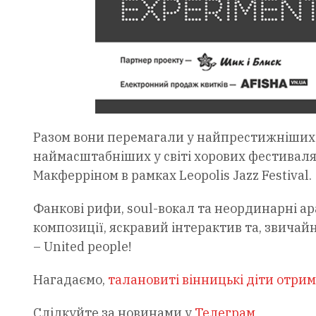
Разом вони перемагали у найпрестижніших 
наймасштабніших у світі хорових фестивалях
Макферріном в рамках Leopolis Jazz Festival.
Фанкові рифи, soul-вокал та неординарні ара
композиції, яскравий інтерактив та, звичайн
– United people!
Нагадаємо,
талановиті вінницькі діти отрим
Слідкуйте за новинами у
Телеграм