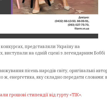
конкурсах, представляли Україну на
, виступали на одній сцені з легендарним Боббі
нжування пісень народів світу, оригінальні автор
о ж, енергетика, яку складно передати словами: в
али грошові стипендії від гурту «ТІК»
.