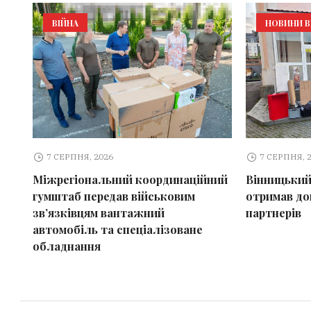
ВІЙНА
НОВИНИ В
7 СЕРПНЯ, 2026
7 СЕРПНЯ, 
Міжрегіональний координаційний
Вінницький
гумштаб передав військовим
отримав до
зв’язківцям вантажний
партнерів
автомобіль та спеціалізоване
обладнання