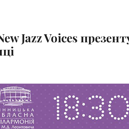
ew Jazz Voices презент
иці