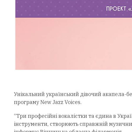
Унікальний український дівочий акапела-бен
програму New Jazz Voices.
“Три професійні вокалістки та єдина в Украї
інструменти, створюють справжній музични
інформує Вінницька обласна філармонія.