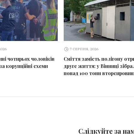
2026
7 СЕРПНЯ, 2026
ині чотирьох чоловіків
Сміття замість полігону отр
за корупційні схеми
друге життя: у Вінниці зібра
понад 100 тонн вторсировин
Слідкуйте за на