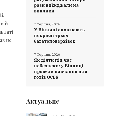
рази виїжджали на
виклики
й.
ти й
7 Серпня, 2026
У Вінниці оновлюють
льтаті
покрівлі трьох
аз не
багатоповерхівок
7 Серпня, 2026
Як діяти під час
небезпеки: у Вінниці
провели навчання для
голів ОСББ
Актуальне
7 СЕРПНЯ, 2026