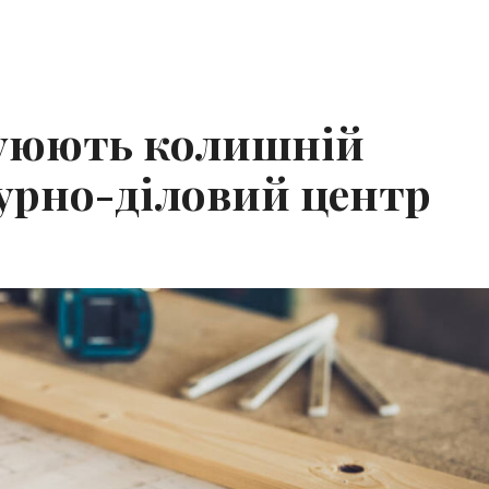
руюють колишній
турно-діловий центр