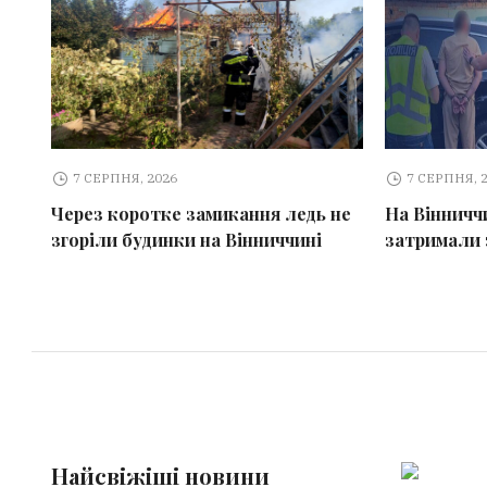
7 СЕРПНЯ, 2026
7 СЕРПНЯ, 
Через коротке замикання ледь не
На Вінничч
згоріли будинки на Вінниччині
затримали 
Найсвіжіші новини