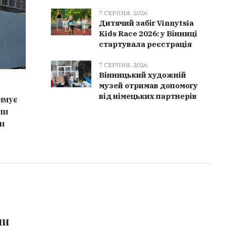
7 СЕРПНЯ, 2026
Дитячий забіг Vinnytsia
Kids Race 2026: у Вінниці
стартувала реєстрація
7 СЕРПНЯ, 2026
Вінницький художній
7 СЕРПНЯ, 2026
7 СЕРПН
музей отримав допомогу
від німецьких партнерів
имує
Сильний вітер повалив дерева на
У Вінни
ли
Вінниччині: рятувальники чотири
трьох б
и
рази виїжджали на виклики
ми