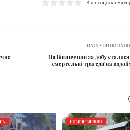
Ваша оцінка мате
НАСТУПНИЙ ЗАП
ечне
На Вінниччині за добу сталися
у
смертельні трагедії на водо
ИНА
НОВИНИ ВІННИЦІ