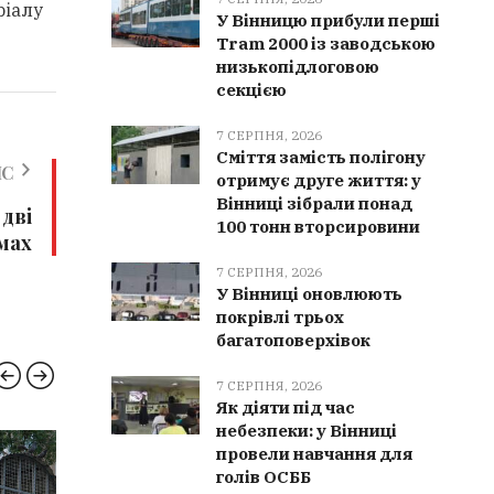
ріалу
У Вінницю прибули перші
Tram 2000 із заводською
низькопідлоговою
секцією
7 СЕРПНЯ, 2026
Сміття замість полігону
ИС
отримує друге життя: у
Вінниці зібрали понад
 дві
100 тонн вторсировини
ймах
7 СЕРПНЯ, 2026
У Вінниці оновлюють
покрівлі трьох
багатоповерхівок
7 СЕРПНЯ, 2026
Як діяти під час
небезпеки: у Вінниці
провели навчання для
РЯТУВАЛЬНИКИ
НОВИН
голів ОСББ