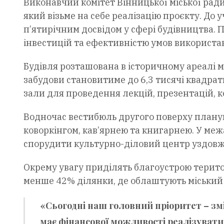
Виконавчий комітет Вінницької міської рад
який візьме на себе реалізацію проєкту. До
п’ятирічним досвідом у сфері будівництва.
інвестицій та ефективністю умов використан
Будівля розташована в історичному ареалі м
забудови становитиме до 6,3 тисячі квадра
зали для проведення лекцій, презентацій, к
Водночас вестибюль другого поверху плану
коворкінгом, кав’ярнею та книгарнею. У меж
спорудити культурно-діловий центр уздовж 
Окрему увагу приділять благоустрою територ
менше 42% ділянки, де облаштують міський 
«Сьогодні наш головний пріоритет – зм
має фінансової можливості реалізувати