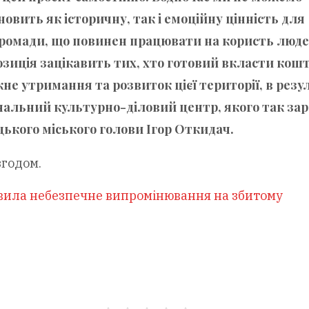
овить як історичну, так і емоційну цінність для
громади, що повинен працювати на користь люде
зиція зацікавить тих, хто готовий вкласти кош
не утримання та розвиток цієї території, в резу
нальний культурно-діловий центр, якого так зар
ького міського голови Ігор Откидач.
згодом.
явила небезпечне випромінювання на збитому