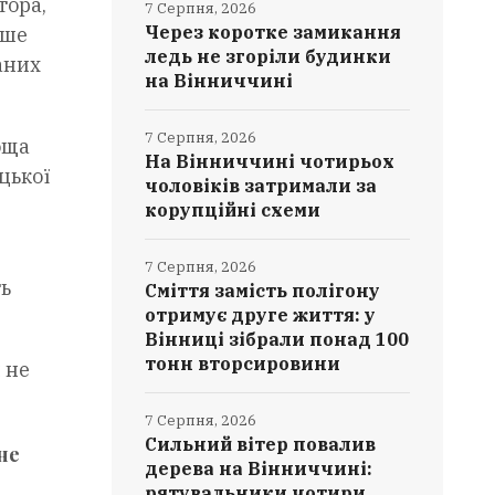
тора,
7 Серпня, 2026
Через коротке замикання
нше
ледь не згоріли будинки
аних
на Вінниччині
7 Серпня, 2026
оща
На Вінниччині чотирьох
цької
чоловіків затримали за
корупційні схеми
7 Серпня, 2026
ть
Сміття замість полігону
отримує друге життя: у
Вінниці зібрали понад 100
тонн вторсировини
 не
7 Серпня, 2026
Сильний вітер повалив
не
дерева на Вінниччині:
рятувальники чотири