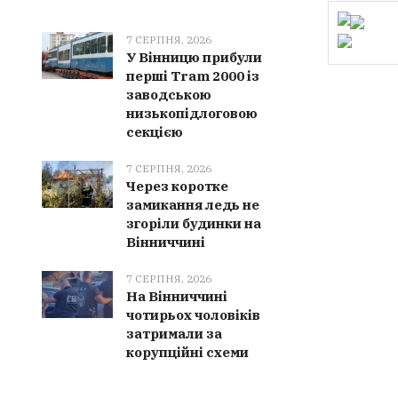
7 СЕРПНЯ, 2026
У Вінницю прибули
перші Tram 2000 із
заводською
низькопідлоговою
секцією
7 СЕРПНЯ, 2026
Через коротке
замикання ледь не
згоріли будинки на
Вінниччині
7 СЕРПНЯ, 2026
На Вінниччині
чотирьох чоловіків
затримали за
корупційні схеми