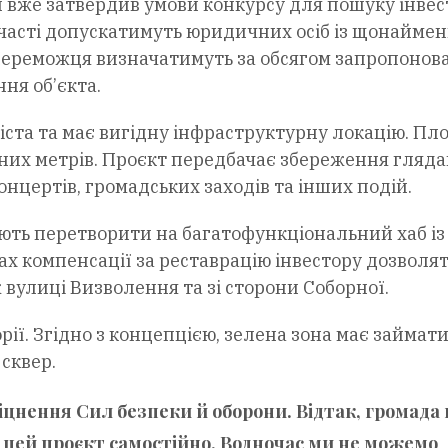
и вже затвердив умови конкурсу для пошуку інвес
 участі допускатимуть юридичних осіб із щонайме
 Переможця визначатимуть за обсягом запропонов
ня об’єкта.
іста та має вигідну інфраструктурну локацію. Пл
тних метрів. Проєкт передбачає збереження гляда
онцертів, громадських заходів та інших подій.
ють перетворити на багатофункціональний хаб із
ах компенсації за реставрацію інвестору дозволя
вулиці Визволення та зі сторони Соборної.
ії. Згідно з концепцією, зелена зона має займати
сквер.
іцнення Сил безпеки й оборони. Відтак, громада 
 цей проєкт самостійно. Водночас ми не можемо