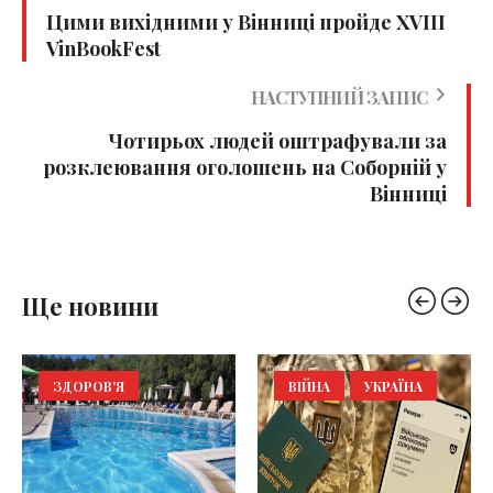
Цими вихідними у Вінниці пройде XVIII
VinBookFest
НАСТУПНИЙ ЗАПИС
Чотирьох людей оштрафували за
розклеювання оголошень на Соборній у
Вінниці
Ще новини
ЗДОРОВ'Я
ВІЙНА
УКРАЇНА