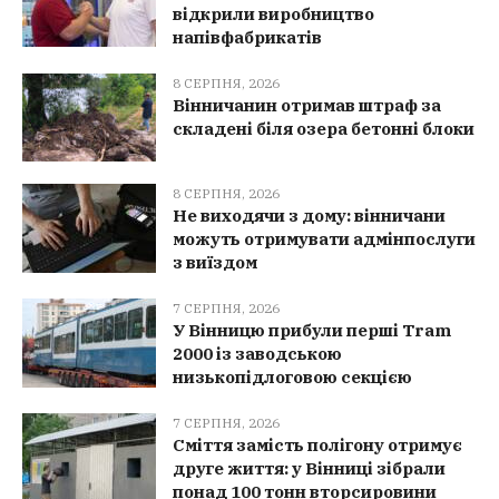
відкрили виробництво
напівфабрикатів
8 СЕРПНЯ, 2026
Вінничанин отримав штраф за
складені біля озера бетонні блоки
8 СЕРПНЯ, 2026
Не виходячи з дому: вінничани
можуть отримувати адмінпослуги
з виїздом
7 СЕРПНЯ, 2026
У Вінницю прибули перші Tram
2000 із заводською
низькопідлоговою секцією
7 СЕРПНЯ, 2026
Сміття замість полігону отримує
друге життя: у Вінниці зібрали
понад 100 тонн вторсировини